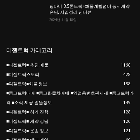
윙바디 3.5톤트럭+화물개별넘버 동시계약
손님, 지입정리 인터뷰
2024년 11월 18일
디젤트럭 카테고리
■디젤트럭■ 추천.매물
1168
■디젤트럭스토리
428
■디젤트럭■화물.정보
188
■중고트럭매매 ■중고화물차매매 ■영업용번호판시세 ■중고트럭가
격 ■소식 제공 알뜰정보
149
■디젤트럭■ 허가.진행
128
■디젤트럭■ 계약.상담
126
■디젤트럭■ 운송.정보
121
■디젤트럭■ 매매.매입
69