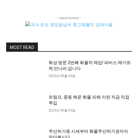
- Advertisment -
MOST READ
화성 방문 2번째 화물차 매입! 파비스 메가트
럭 만나러 갑니다
2026년 08월 06일
트럼프, 중동 해운·화물 피해 이란 자금 직접
투입
2026년 08월 06일
주선허가증 시세부터 화물주선허가권까지
알아봅시다