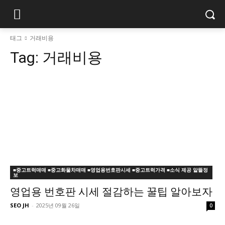
태그
거래비용
Tag:
거래비용
■중고트럭매매 ■중고화물차매매 ■영업용번호판시세 ■중고트럭가격 ■소식 제공 알뜰정
보
영업용 번호판 시세 절감하는 꿀팁 알아보자
SEO JH
-
2025년 09월 26일
0