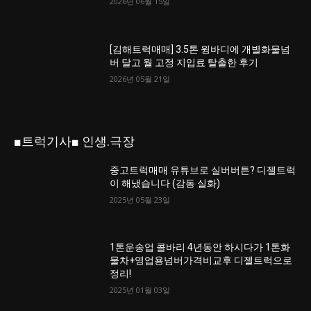
2026년 06월 15일
[김해트럭매매] 3.5톤 윙바디에 개별화물넘
버 달고 월 고정 지입료 탈출한 후기
2026년 05월 21일
■트럭기사■ 인생.극장
중고트럭매매 유튜브로 실버버튼? 디젤트럭
이 해냈습니다 (감동 실화)
2025년 05월 23일
1톤운송업 콜바리 4년동안 하시다가 1톤화
물차+영업용넘버가격비교후 디젤트럭으로
정리!
2025년 01월 03일