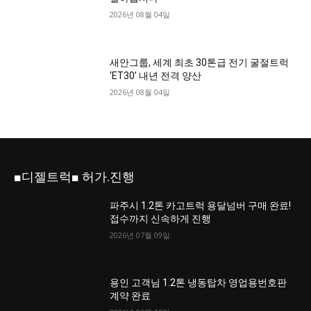
2026년 08월 04일
새안그룹, 세계 최초 30톤급 전기 굴절트럭
‘ET30’ 내년 전격 양산
2026년 08월 04일
■디젤트럭■ 허가.진행
파주시 1.2톤 카고트럭 용달넘버 구매 완료!
접수까지 신속하게 진행
2026년 07월 09일
용인 고객님 1.2톤 냉동탑차 영업용번호판
계약 완료