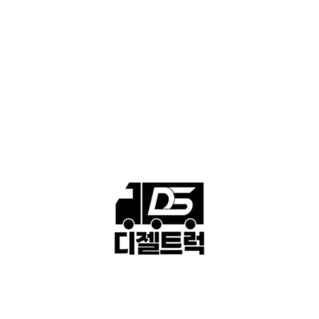
■중고트럭매매 ■중고화물차매매 ■영업용번호판시세 ■중고트럭가
격 ■소식 제공 알뜰정보
149
■디젤트럭■ 허가.진행
128
■디젤트럭■ 계약.상담
126
■디젤트럭■ 운송.정보
121
■디젤트럭■ 매매.매입
69
회사소개