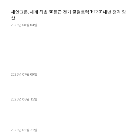
새안그룹, 세계 최초 30톤급 전기 굴절트럭 ‘ET30’ 내년 전격 양
산
2026년 08월 04일
■디젤트럭■ 허가.진행
파주시 1.2톤 카고트럭 용달넘버 구매 완료! 접수까지 신속하게
진행
2026년 07월 09일
용인 고객님 1.2톤 냉동탑차 영업용번호판 계약 완료
2026년 06월 15일
[김해트럭매매] 3.5톤 윙바디에 개별화물넘버 달고 월 고정 지입
료 탈출한 후기
2026년 05월 21일