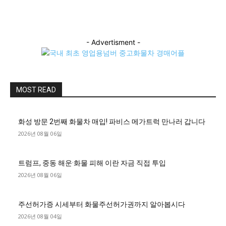
- Advertisment -
MOST READ
화성 방문 2번째 화물차 매입! 파비스 메가트럭 만나러 갑니다
2026년 08월 06일
트럼프, 중동 해운·화물 피해 이란 자금 직접 투입
2026년 08월 06일
주선허가증 시세부터 화물주선허가권까지 알아봅시다
2026년 08월 04일