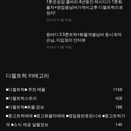
1톤운송업 콜바리 4년동안 하시다가 1톤화
물차+영업용넘버가격비교후 디젤트럭으로
정리!
2025년 01월 03일
윙바디 3.5톤트럭+화물개별넘버 동시계약
손님, 지입정리 인터뷰
2024년 11월 18일
디젤트럭 카테고리
■디젤트럭■ 추천.매물
1168
■디젤트럭스토리
428
■디젤트럭■화물.정보
188
■중고트럭매매 ■중고화물차매매 ■영업용번호판시세 ■중고트럭가
격 ■소식 제공 알뜰정보
149