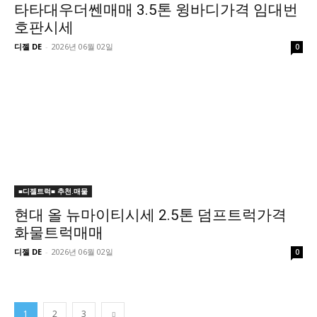
타타대우더쎈매매 3.5톤 윙바디가격 임대번
호판시세
디젤 DE
-
2026년 06월 02일
0
■디젤트럭■ 추천.매물
현대 올 뉴마이티시세 2.5톤 덤프트럭가격
화물트럭매매
디젤 DE
-
2026년 06월 02일
0
1
2
3