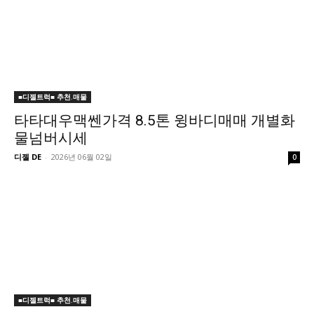
■디젤트럭■ 추천.매물
타타대우맥쎈가격 8.5톤 윙바디매매 개별화
물넘버시세
디젤 DE
-
2026년 06월 02일
0
■디젤트럭■ 추천.매물