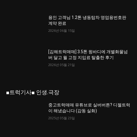
용인 고객님 1.2톤 냉동탑차 영업용번호판
계약 완료
2026년 06월 15일
[김해트럭매매] 3.5톤 윙바디에 개별화물넘
버 달고 월 고정 지입료 탈출한 후기
2026년 05월 21일
■트럭기사■ 인생.극장
중고트럭매매 유튜브로 실버버튼? 디젤트럭
이 해냈습니다 (감동 실화)
2025년 05월 23일