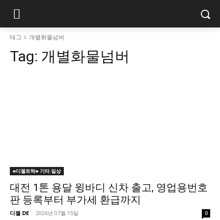
태그
개별화물넘버
Tag:
개별화물넘버
■디젤트럭■ 기타.일상
대전 1톤 용달 윙바디 신차 출고, 영업용번호
판 등록부터 부가세 환급까지
디젤 DE
-
2026년 07월 15일
0