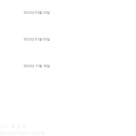
■
냈습니다 (감동 실화)
■
2025년 05월 23일
■
완
1톤운송업 콜바리 4년동안 하시다가 1톤화물차
■
+영업용넘버가격비교후 디젤트럭으로 정리!
세
2025년 01월 03일
■
달고
윙바디 3.5톤트럭+화물개별넘버 동시계약손님, 지
■
입정리 인터뷰
■
2024년 11월 18일
■
사소개
F
사 : 육 성 재
정보관리책임자 : 송민영