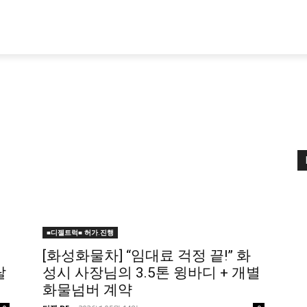
■디젤트럭■ 허가.진행
[화성화물차] “임대료 걱정 끝!” 화
탈
성시 사장님의 3.5톤 윙바디 + 개별
화물넘버 계약