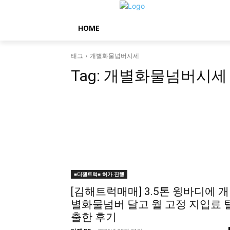
HOME
태그
개별화물넘버시세
Tag:
개별화물넘버시세
■디젤트럭■ 허가.진행
[김해트럭매매] 3.5톤 윙바디에 개
별화물넘버 달고 월 고정 지입료 
출한 후기