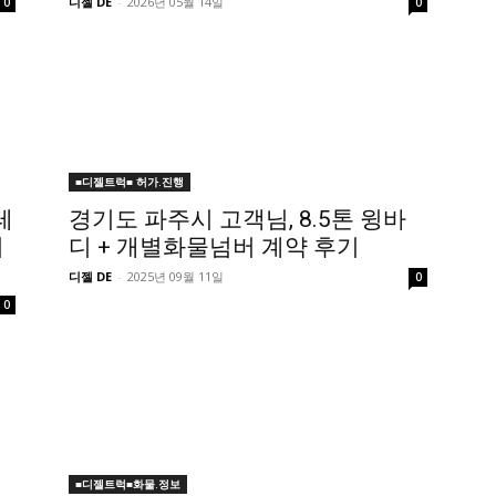
디젤 DE
-
2026년 05월 14일
0
0
■디젤트럭■ 허가.진행
테
경기도 파주시 고객님, 8.5톤 윙바
이
디 + 개별화물넘버 계약 후기
디젤 DE
-
2025년 09월 11일
0
0
■디젤트럭■화물.정보