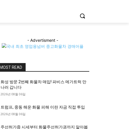
- Advertisment -
MOST READ
화성 방문 2번째 화물차 매입! 파비스 메가트럭 만
나러 갑니다
2026년 08월 06일
트럼프, 중동 해운·화물 피해 이란 자금 직접 투입
2026년 08월 06일
주선허가증 시세부터 화물주선허가권까지 알아봅