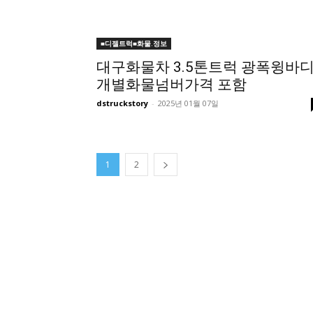
■디젤트럭■화물.정보
대구화물차 3.5톤트럭 광폭윙바
개별화물넘버가격 포함
dstruckstory
-
2025년 01월 07일
1
2
■디젤트럭■ 허가.진행
파주시 1.2톤 카고트럭 용달넘버 구매 완료! 접