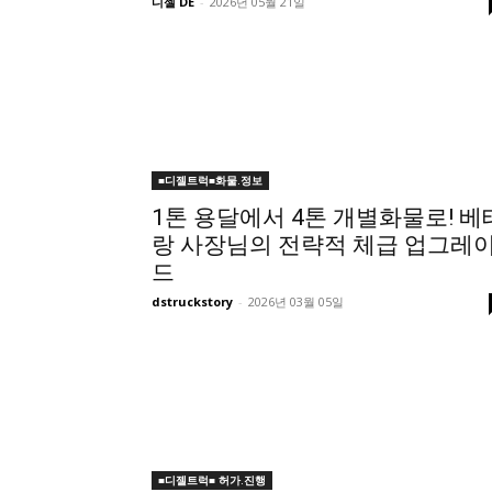
디젤 DE
-
2026년 05월 21일
■디젤트럭■화물.정보
1톤 용달에서 4톤 개별화물로! 베
랑 사장님의 전략적 체급 업그레
드
dstruckstory
-
2026년 03월 05일
■디젤트럭■ 허가.진행