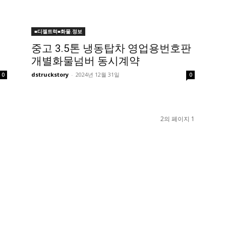
■디젤트럭■화물.정보
디
중고 3.5톤 냉동탑차 영업용번호판
개별화물넘버 동시계약
dstruckstory
-
2024년 12월 31일
0
0
2의 페이지 1
■트럭기사■ 인생.극장
수까
중고트럭매매 유튜브로 실버버튼? 디젤트럭이 해