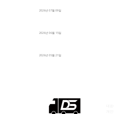
지 신속하게 진행
2026년 07월 09일
용인 고객님 1.2톤 냉동탑차 영업용번호판 계약 
료
2026년 06월 15일
[김해트럭매매] 3.5톤 윙바디에 개별화물넘버 
월 고정 지입료 탈출한 후기
2026년 05월 21일
회
대표이
개인