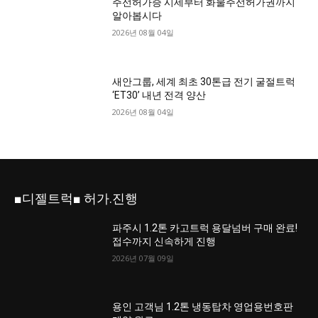
주선허가증 시세부터 화물주선허가권까지
알아봅시다
2026년 08월 04일
새안그룹, 세계 최초 30톤급 전기 굴절트럭
‘ET30’ 내년 전격 양산
2026년 08월 04일
■디젤트럭■ 허가.진행
파주시 1.2톤 카고트럭 용달넘버 구매 완료!
접수까지 신속하게 진행
2026년 07월 09일
용인 고객님 1.2톤 냉동탑차 영업용번호판