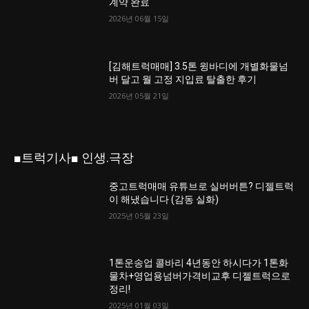
계약 완료
2026년 06월 15일
[김해트럭매매] 3.5톤 윙바디에 개별화물넘
버 달고 월 고정 지입료 탈출한 후기
2026년 05월 21일
■트럭기사■ 인생.극장
중고트럭매매 유튜브로 실버버튼? 디젤트럭
이 해냈습니다 (감동 실화)
2025년 05월 23일
1톤운송업 콜바리 4년동안 하시다가 1톤화
물차+영업용넘버가격비교후 디젤트럭으로
정리!
2025년 01월 03일