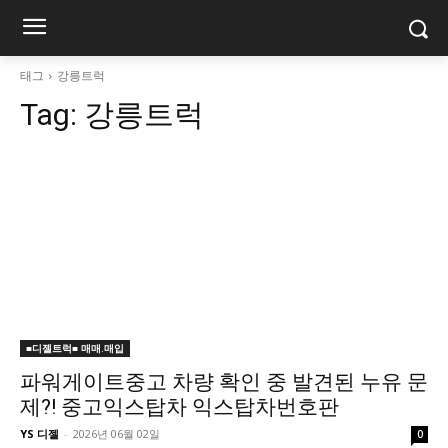
태그
강릉트럭
Tag:
강릉트럭
■디젤트럭■ 매매.매입
파워게이트중고 차량 확인 중 발견된 누유 문
제?! 중고익스탑차 익스탑차번호판
YS 디젤
-
2026년 06월 02일
0