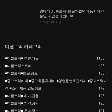
윙바디 3.5톤트럭+화물개별넘버 동시계약
손님, 지입정리 인터뷰
2024년 11월 18일
디젤트럭 카테고리
■디젤트럭■ 추천.매물
1168
■디젤트럭스토리
428
■디젤트럭■화물.정보
188
■중고트럭매매 ■중고화물차매매 ■영업용번호판시세 ■중고트럭가
격 ■소식 제공 알뜰정보
149
■디젤트럭■ 허가.진행
128
■디젤트럭■ 계약.상담
126
■디젤트럭■ 운송.정보
121