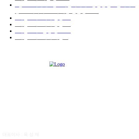
■중고트럭매매 ■중고화물차매매 ■영업용번호판시세 ■
중고트럭가격 ■소식 제공 알뜰정보
149
■디젤트럭■ 허가.진행
128
■디젤트럭■ 계약.상담
126
■디젤트럭■ 운송.정보
121
■디젤트럭■ 매매.매입
69
회사소개
대표이사 : 육 성 재