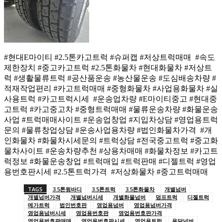
#현대E마이티 #2.5톤카고트럭 #슈퍼캡 #저상트럭매매 #속도
제한장치 #중고카고트럭 #2.5톤화물차 #현대화물차 #저상트
럭 #생활물류트럭 #공산품운송 #농산물운송 #도심배송차량 #
적재작업편리 #카고트럭매매 #중형화물차 #사업용화물차 #실
사용트럭 #카고트럭시세 #운송업차량 #E마이티중고 #현대중
고트럭 #카고중고차 #중형트럭매매 #물류운송차량 #화물운송
사업 #트럭매매사이트 #운송업창업 #지입차상담 #영업용트럭
문의 #물류창업상담 #운송사업용차량 #법인화물차가격 #개
인화물차 #화물차시세문의 #트럭상담 #전국중고트럭 #중고화
물차사이트 #운송차량추천 #상용차매매 #화물차정보 #카고트
럭정보 #화물운송창업 #트럭매입 #트럭판매 #디젤트럭 #영업
용번호판시세 #2.5톤트럭가격 #저상화물차 #중고트럭매매
TAGS
3.5톤윙바디
3.5톤트럭
3.5톤화물차
개별넘버
개별넘버가격
개별넘버시세
개별화물넘버
덤프트럭
디젤트럭
메가트럭
법인번호판
영업용넘버
영업용넘버가격
영업용넘버시세
영업용번호판
영업용번호판가격
영업용번호판매매
영업용번호판시세
영업용트럭
용달넘버