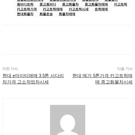
윙바디트럭
중고윙바디
중고화물차
중고화물차매매
카고트럭
카고트럭가격
카고트럭매매
카고트럭시세
트럭매매
현대화물차
화물운송
화물차매매
이전 기사
다음 기사
현대 e마이티매매 3.5톤 사다리
현대 메가 5톤가격 카고트럭매
차가격 고소작업차시세
매 중고화물차시세