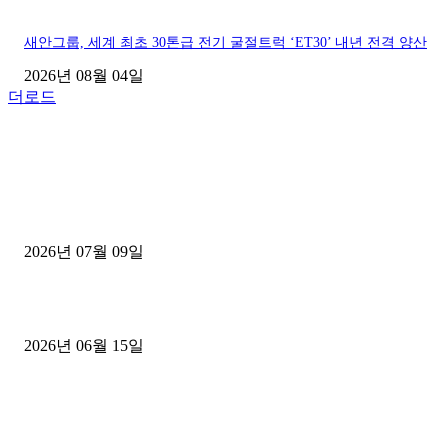
새안그룹, 세계 최초 30톤급 전기 굴절트럭 ‘ET30’ 내년 전격 양산
2026년 08월 04일
더로드
■디젤트럭■ 허가.진행
파주시 1.2톤 카고트럭 용달넘버 구매 완료! 접수까지 신속하게 진행
2026년 07월 09일
용인 고객님 1.2톤 냉동탑차 영업용번호판 계약 완료
2026년 06월 15일
[김해트럭매매] 3.5톤 윙바디에 개별화물넘버 달고 월 고정 지입료 
후기