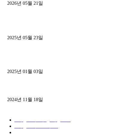
2026년 05월 21일
■트럭기사■ 인생.극장
중고트럭매매 유튜브로 실버버튼? 디젤트럭이 해냈습니다 (감동 실화
2025년 05월 23일
1톤운송업 콜바리 4년동안 하시다가 1톤화물차+영업용넘버가격비교
젤트럭으로 정리!
2025년 01월 03일
윙바디 3.5톤트럭+화물개별넘버 동시계약손님, 지입정리 인터뷰
2024년 11월 18일
디젤트럭 카테고리
■디젤트럭■ 추천.매물
1168
■디젤트럭스토리
428
■디젤트럭■화물.정보
188