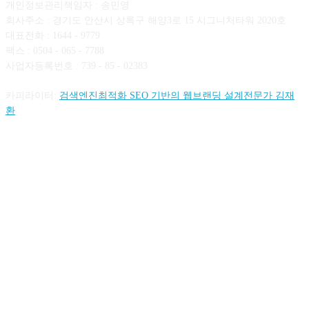
개인정보관리책임자 : 송민영
회사주소 : 경기도 안산시 상록구 해양3로 15 시그니처타워 2020호
대표전화 : 1644 - 9779
팩스 : 0504 - 065 - 7788
사업자등록번호 : 739 - 85 - 02383
카피라이터:
검색엔진최적화 SEO 기반의 웹브랜딩 설계전문가 김재
환
FOLLOW US