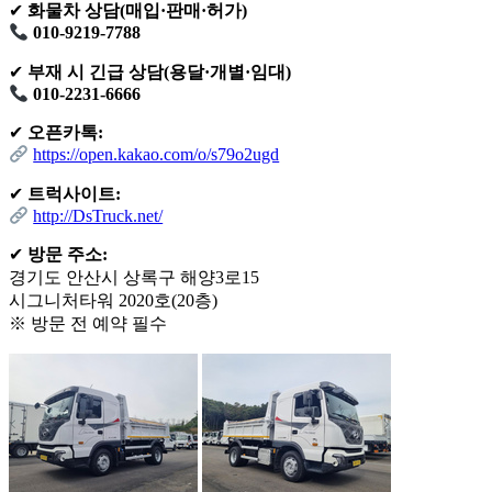
✔
화물차 상담(매입·판매·허가)
010-9219-7788
✔
부재 시 긴급 상담(용달·개별·임대)
010-2231-6666
✔
오픈카톡:
https://open.kakao.com/o/s79o2ugd
✔
트럭사이트:
http://DsTruck.net/
✔
방문 주소:
경기도 안산시 상록구 해양3로15
시그니처타워 2020호(20층)
※ 방문 전 예약 필수