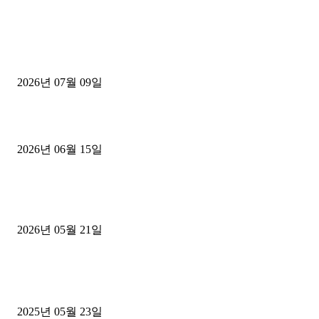
■디젤트럭■ 허가.진행
파주시 1.2톤 카고트럭 용달넘버 구매 완료! 접수까지 신속하게 진행
2026년 07월 09일
용인 고객님 1.2톤 냉동탑차 영업용번호판 계약 완료
2026년 06월 15일
[김해트럭매매] 3.5톤 윙바디에 개별화물넘버 달고 월 고정 지입료 
후기
2026년 05월 21일
■트럭기사■ 인생.극장
중고트럭매매 유튜브로 실버버튼? 디젤트럭이 해냈습니다 (감동 실화
2025년 05월 23일