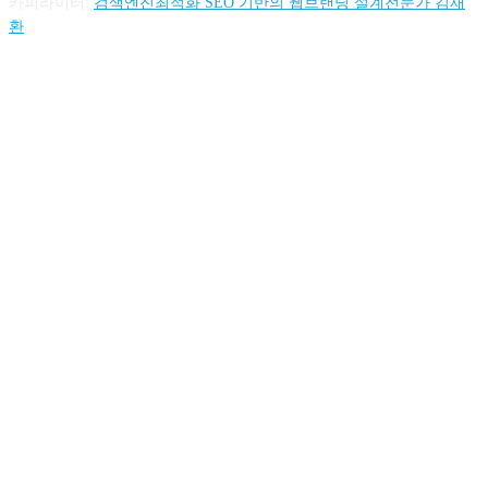
카피라이터:
검색엔진최적화 SEO 기반의 웹브랜딩 설계전문가 김재
환
FOLLOW US