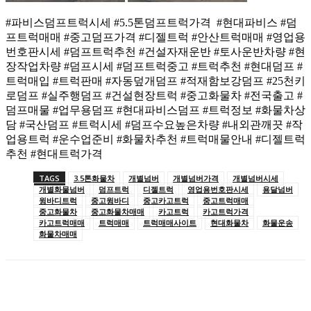
#파비스덤프트럭시세 #5.5톤덤프트럭가격 #현대파비스 #덤
프트럭매매 #중고덤프가격 #디젤트럭 #안산트럭매매 #영업용
번호판시세 #덤프트럭추천 #건설자재운반 #토사운반차량 #현
장작업차량 #덤프시세 #덤프트럭중고 #트럭추천 #현대덤프 #
트럭매입 #트럭판매 #자동덮개덤프 #적재함보강덤프 #25천키
로덤프 #실주행덤프 #건설현장트럭 #중고화물차 #전국출고 #
덤프매물 #업무용덤프 #현대파비스덤프 #트럭정보 #화물차상
담 #국산덤프 #트럭시세 #덤프수요높은차량 #내외관깨끗 #작
업용트럭 #운수업준비 #화물차추천 #트럭매물안내 #디젤트럭
추천 #현대트럭가격
TAGS
3.5톤화물차
개별넘버
개별넘버가격
개별넘버시세
개별화물넘버
덤프트럭
디젤트럭
영업용번호판시세
용달넘버
윙바디트럭
중고윙바디
중고카고트럭
중고트럭매매
중고화물차
중고화물차매매
카고트럭
카고트럭가격
카고트럭매매
트럭매매
트럭매매사이트
현대화물차
화물운송
화물차매매