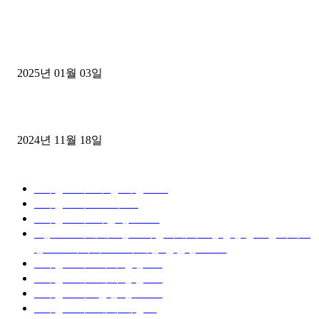
1톤운송업 콜바리 4년동안 하시다가 1톤화물차+영업용넘버가격비교
젤트럭으로 정리!
2025년 01월 03일
윙바디 3.5톤트럭+화물개별넘버 동시계약손님, 지입정리 인터뷰
2024년 11월 18일
디젤트럭 카테고리
■디젤트럭■ 추천.매물
1168
■디젤트럭스토리
428
■디젤트럭■화물.정보
188
■중고트럭매매 ■중고화물차매매 ■영업용번호판시세 ■
중고트럭가격 ■소식 제공 알뜰정보
149
■디젤트럭■ 허가.진행
128
■디젤트럭■ 계약.상담
126
■디젤트럭■ 운송.정보
121
■디젤트럭■ 매매.매입
69