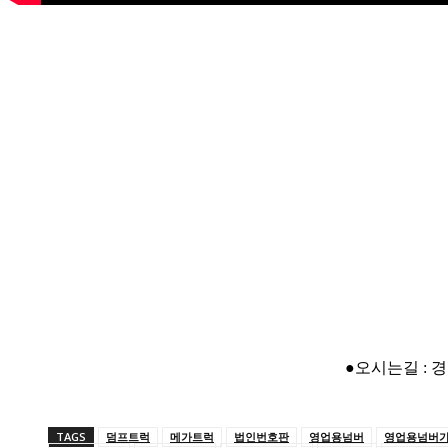
●오시는길 : 
TAGS
덤프트럭
메가트럭
법인번호판
영업용넘버
영업용넘버