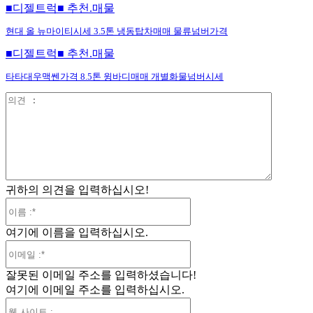
■디젤트럭■ 추천.매물
현대 올 뉴마이티시세 3.5톤 냉동탑차매매 물류넘버가격
■디젤트럭■ 추천.매물
타타대우맥쎈가격 8.5톤 윙바디매매 개별화물넘버시세
의
견
:
귀하의 의견을 입력하십시오!
이
름
여기에 이름을 입력하십시오.
:*
이
메
잘못된 이메일 주소를 입력하셨습니다!
일
여기에 이메일 주소를 입력하십시오.
:*
웹