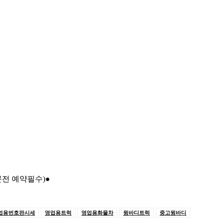
문전 예약필수)●
업용번호판시세
영업용트럭
영업용화물차
윙바디트럭
중고윙바디