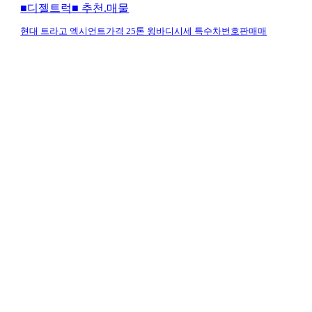
■디젤트럭■ 추천.매물
현대 트라고 엑시언트가격 25톤 윙바디시세 특수차번호판매매