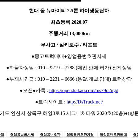
현대 올 뉴마이티 2.5톤 하이냉동탑차
최초등록 2020.07
주행거리 13,000km
무사고 / 실키로수 / 리프트
●중고트럭매매●영업용번호판시세
●화물차상담 : 010 – 9219 – 7788 (매입.판매.허가) 전체상담
●부재시긴급 : 010 – 2231 – 6666 (용달.개별.임대) 트럭상담
●오픈●카톡 :
https://open.kakao.com/o/s79o2ugd
●트럭사이트 :
http://DsTruck.net/
경기도 안산시 상록구 해양3로15 시그니처타워 2020호(20층)●(방
가격
영업용넘버시세
영업용번호판
영업용번호판가격
영업용번호판매매
영