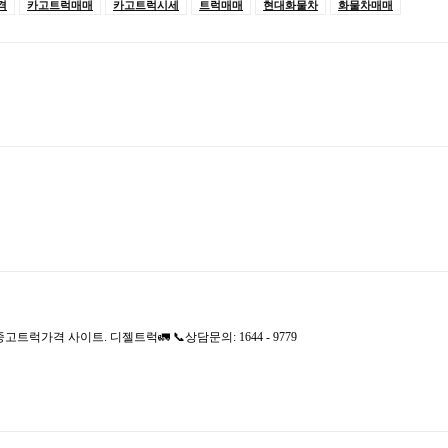
격
카고트럭매매
카고트럭시세
트럭매매
현대화물차
화물차매매
격 사이트. 디젤트럭🚛 📞상담문의: 1644 - 9779