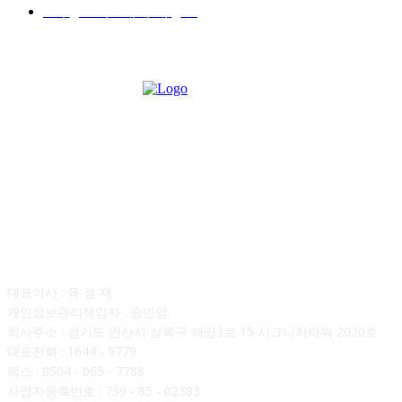
■디젤트럭■ 매매.매입
69
회사소개
대표이사 : 육 성 재
개인정보관리책임자 : 송민영
회사주소 : 경기도 안산시 상록구 해양3로 15 시그니처타워 2020호
대표전화 : 1644 - 9779
팩스 : 0504 - 065 - 7788
사업자등록번호 : 739 - 85 - 02383