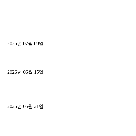
■디젤트럭■ 허가.진행
파주시 1.2톤 카고트럭 용달넘버 구매 완료! 접수까지 신속하게 진행
2026년 07월 09일
용인 고객님 1.2톤 냉동탑차 영업용번호판 계약 완료
2026년 06월 15일
[김해트럭매매] 3.5톤 윙바디에 개별화물넘버 달고 월 고정 지입료 
후기
2026년 05월 21일
■트럭기사■ 인생.극장
중고트럭매매 유튜브로 실버버튼? 디젤트럭이 해냈습니다 (감동 실화