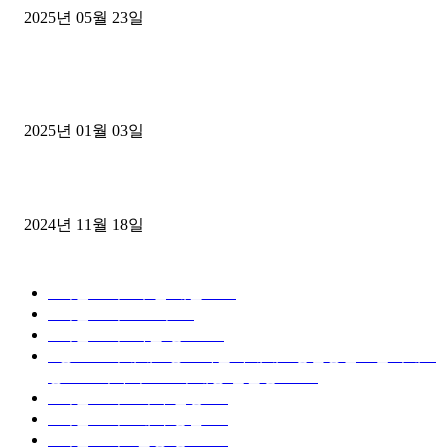
2025년 05월 23일
1톤운송업 콜바리 4년동안 하시다가 1톤화물차+영업용넘버가격비교
젤트럭으로 정리!
2025년 01월 03일
윙바디 3.5톤트럭+화물개별넘버 동시계약손님, 지입정리 인터뷰
2024년 11월 18일
디젤트럭 카테고리
■디젤트럭■ 추천.매물
1168
■디젤트럭스토리
428
■디젤트럭■화물.정보
188
■중고트럭매매 ■중고화물차매매 ■영업용번호판시세 ■
중고트럭가격 ■소식 제공 알뜰정보
149
■디젤트럭■ 허가.진행
128
■디젤트럭■ 계약.상담
126
■디젤트럭■ 운송.정보
121