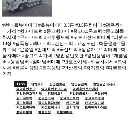
#현대올뉴마이티 #올뉴마이티3.5톤 #3.5톤윙바디 #광폭윙바
디가격 #윙바디트럭 #중고윙바디 #중고3.5톤트럭 #중고화물
차시세 #무사고트럭 #저주행트럭 #오토미션트럭매매 #파렛트
10장 #광폭윙 #택배트럭 #간선트럭 #고정노선 #화물운송 #물
류트럭 #운송업 #현대트럭 #국산트럭 #상용차 #트럭매매 #화
물차매매 #중고트럭가격 #영업용번호판 #영업용넘버 #개별넘
버 #용달넘버 #임대넘버매매 #번호판시세 #화물차시세 #트럭
시세 #화물차상담 #트럭상담 #안산트럭 #경기트럭 #디젤트럭
가격
TAGS
메가트럭
법인번호판
영업용넘버
영업용넘버시세
영업용번호판
영업용번호판가격
영업용번호판매매
영업용번호판시세
영업용트럭
영업용화물차
용달넘버
윙바디트럭
중고윙바디
중고카고트럭
중고트럭매매
중고화물차
중고화물차매매
카고트럭
카고트럭가격
카고트럭매매
카고트럭시세
트럭매매
트럭매매사이트
현대화물차
화물운송
화물차매매