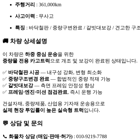
주행거리
: 361,000km
사고이력
: 무사고
특징
: 바닥철판 / 중량구변완료 / 갈빗대보강 / 견고한 구
🚚 차량 상세설명
이 차량은
하중 중심 운송
을 위한
중량물 전용 카고트럭
으로 개조 및 보강이 완료된 상태입니다.
✅
바닥철판 시공
— 내구성 강화, 변형 최소화
✅
중량구조변경 완료
— 합법적인 중량 적재 가능
✅
갈빗대보강
— 측면 프레임 안정성 향상
✅
프레임·엔진·미션 점검완료
, 즉시 운행 가능
건설자재, 중량제품, 산업용 기자재 운송용으로
실제 현장 투입률이 높은 실속형 트럭
입니다.
💬 상담 및 문의
📞
화물차 상담 (매입·판매·허가)
: 010-9219-7788