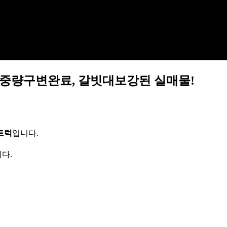
판, 중량구변완료, 갈빗대보강된 실매물!
고트럭
입니다.
다.