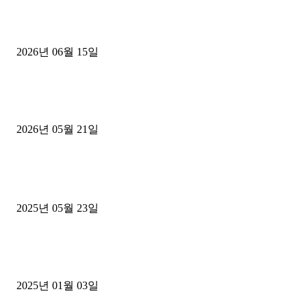
용인 고객님 1.2톤 냉동탑차 영업용번호판 계약 완료
2026년 06월 15일
[김해트럭매매] 3.5톤 윙바디에 개별화물넘버 달고 월 고정 지입료 
후기
2026년 05월 21일
■트럭기사■ 인생.극장
중고트럭매매 유튜브로 실버버튼? 디젤트럭이 해냈습니다 (감동 실화
2025년 05월 23일
1톤운송업 콜바리 4년동안 하시다가 1톤화물차+영업용넘버가격비교
젤트럭으로 정리!
2025년 01월 03일