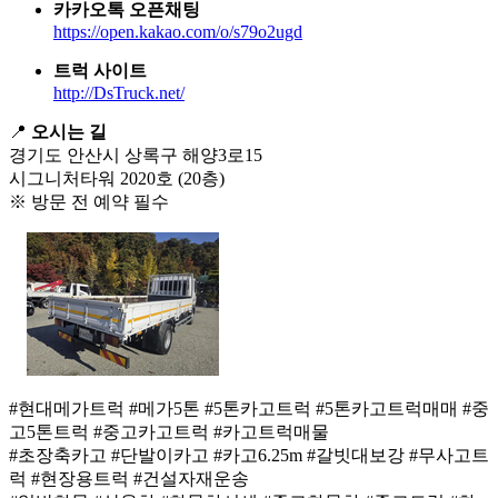
카카오톡 오픈채팅
https://open.kakao.com/o/s79o2ugd
트럭 사이트
http://DsTruck.net/
📍
오시는 길
경기도 안산시 상록구 해양3로15
시그니처타워 2020호 (20층)
※ 방문 전 예약 필수
#현대메가트럭 #메가5톤 #5톤카고트럭 #5톤카고트럭매매 #중
고5톤트럭 #중고카고트럭 #카고트럭매물
#초장축카고 #단발이카고 #카고6.25m #갈빗대보강 #무사고트
럭 #현장용트럭 #건설자재운송