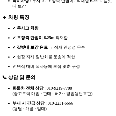
특이사항
: 무사고 / 초장축 단발이 / 적재함 6.25m / 갈빗
대 보강
🔹 차량 특징
✔
무사고 차량
✔
초장축 단발이 6.25m
적재함
✔
갈빗대 보강 완료
→ 적재 안정성 우수
✔ 현장 자재·일반화물 운송에 적합
✔ 연식 대비 실사용에 초점 맞춘 구성
📞 상담 및 문의
화물차 전체 상담
: 010-9219-7788
(중고트럭 매입 · 판매 · 허가 · 영업용번호판)
부재 시 긴급 상담
: 010-2231-6666
(용달 · 개별 · 임대)