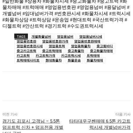
#일반화물 #상용차 #화물차시세 #중고화물차 #중고트럭 #화
물차매매 #트럭매매 #영업용번호판 #영업용넘버 #용달넘버 #
개별넘버 #임대넘버가격 #번호판시세 #화물차시세 #트럭시세
#화물차상담 #트럭상담 #운송업 #현대트럭 #국산트럭가격 #
디젤트럭 #안산트럭 #경기트럭 #수도권트럭시세
TAGS
개별화물넘버
영업용넘버
영업용넘버시세
영업용번호판
영업용번호판가격
영업용번호판매매
영업용번호판시세
영업용트럭
영업용화물차
중고윙바디
중고카고트럭
중고트럭매매
중고화물차
중고화물차매매
카고트럭
카고트럭가격
카고트럭시세
트럭매매
트럭매매사이트
현대화물차
화물운송
화물차매매
이전 기사
다음 기사
경기도 김포시 고객님 – 5.5톤
타타대우구쎈매매 6.5톤 카고트
덤프트럭 신차 + 덤프전용 개별
럭시세 개별넘버가격