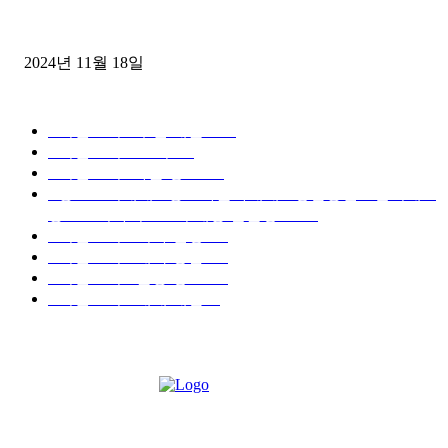
윙바디 3.5톤트럭+화물개별넘버 동시계약손님, 지입정리 인터뷰
2024년 11월 18일
디젤트럭 카테고리
■디젤트럭■ 추천.매물
1168
■디젤트럭스토리
428
■디젤트럭■화물.정보
188
■중고트럭매매 ■중고화물차매매 ■영업용번호판시세 ■
중고트럭가격 ■소식 제공 알뜰정보
149
■디젤트럭■ 허가.진행
128
■디젤트럭■ 계약.상담
126
■디젤트럭■ 운송.정보
121
■디젤트럭■ 매매.매입
69