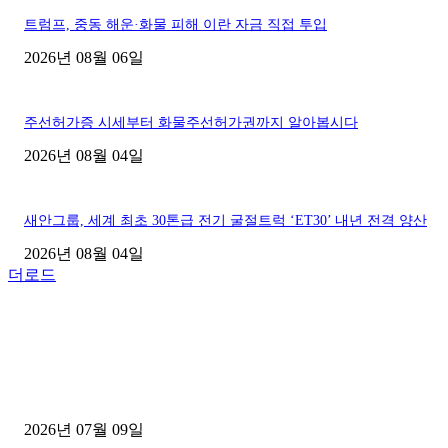
트럼프, 중동 해운·화물 피해 이란 자금 직접 투입
2026년 08월 06일
주선허가증 시세부터 화물주선허가권까지 알아봅시다
2026년 08월 04일
새안그룹, 세계 최초 30톤급 전기 굴절트럭 ‘ET30’ 내년 전격 양산
2026년 08월 04일
더로드
■디젤트럭■ 허가.진행
파주시 1.2톤 카고트럭 용달넘버 구매 완료! 접수까지 신속하게 진행
2026년 07월 09일