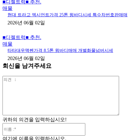
■디젤트럭■ 추천.
매물
현대 트라고 엑시언트가격 25톤 윙바디시세 특수차번호판매매
2026년 06월 02일
■디젤트럭■ 추천.
매물
타타대우맥쎈가격 8.5톤 윙바디매매 개별화물넘버시세
2026년 06월 02일
회신을 남겨주세요
의
견
:
귀하의 의견을 입력하십시오!
이
름
여기에 이름을 입력하십시오.
:*