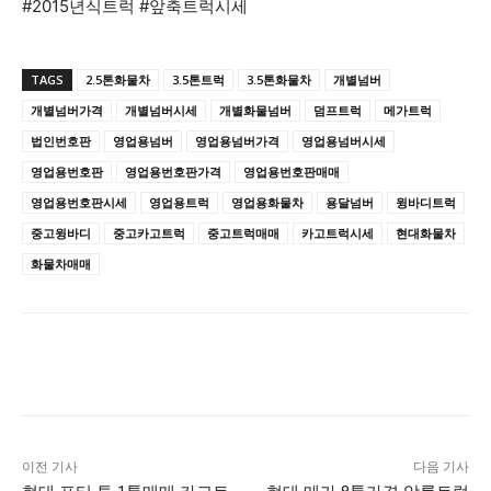
#2015년식트럭 #앞축트럭시세
TAGS
2.5톤화물차
3.5톤트럭
3.5톤화물차
개별넘버
개별넘버가격
개별넘버시세
개별화물넘버
덤프트럭
메가트럭
법인번호판
영업용넘버
영업용넘버가격
영업용넘버시세
영업용번호판
영업용번호판가격
영업용번호판매매
영업용번호판시세
영업용트럭
영업용화물차
용달넘버
윙바디트럭
중고윙바디
중고카고트럭
중고트럭매매
카고트럭시세
현대화물차
화물차매매
이전 기사
다음 기사