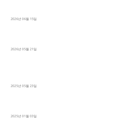
용인 고객님 1.2톤 냉동탑차 영업용번호판 계약 완료
2026년 06월 15일
[김해트럭매매] 3.5톤 윙바디에 개별화물넘버 달고 월 고정 지입
료 탈출한 후기
2026년 05월 21일
■트럭기사■ 인생.극장
중고트럭매매 유튜브로 실버버튼? 디젤트럭이 해냈습니다 (감동
실화)
2025년 05월 23일
1톤운송업 콜바리 4년동안 하시다가 1톤화물차+영업용넘버가
격비교후 디젤트럭으로 정리!
2025년 01월 03일
윙바디 3.5톤트럭+화물개별넘버 동시계약손님, 지입정리 인터뷰