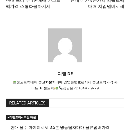
현대 포터 투 1톤매매 카고트
현대 메가 8톤가격 암롤트럭
럭가격 소형화물차시세
매매 지입넘버시세
디젤 DE
중고트럭매매 중고화물차매매 영업용번호판시세 중고트럭가격 사
이트. 디젤트럭
상담문의: 1644 - 9779
RELATED ARTICLES
■디젤트럭■ 추천.매물
현대 올 뉴마이티시세 3.5톤 냉동탑차매매 물류넘버가격