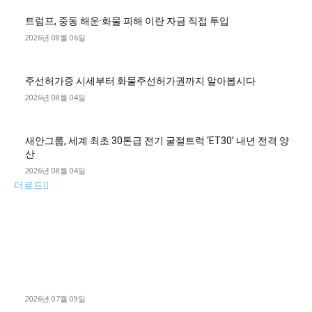
트럼프, 중동 해운·화물 피해 이란 자금 직접 투입
2026년 08월 06일
주선허가증 시세부터 화물주선허가권까지 알아봅시다
2026년 08월 04일
새안그룹, 세계 최초 30톤급 전기 굴절트럭 ‘ET30’ 내년 전격 양
산
2026년 08월 04일
더로드
■디젤트럭■ 허가.진행
파주시 1.2톤 카고트럭 용달넘버 구매 완료! 접수까지 신속하게
진행
2026년 07월 09일