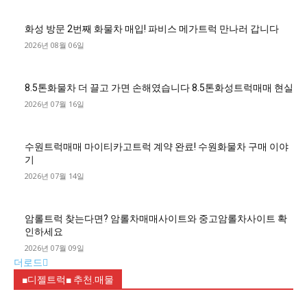
화성 방문 2번째 화물차 매입! 파비스 메가트럭 만나러 갑니다
2026년 08월 06일
8.5톤화물차 더 끌고 가면 손해였습니다 8.5톤화성트럭매매 현실
2026년 07월 16일
수원트럭매매 마이티카고트럭 계약 완료! 수원화물차 구매 이야
기
2026년 07월 14일
암롤트럭 찾는다면? 암롤차매매사이트와 중고암롤차사이트 확
인하세요
2026년 07월 09일
더로드
■디젤트럭■ 추천.매물