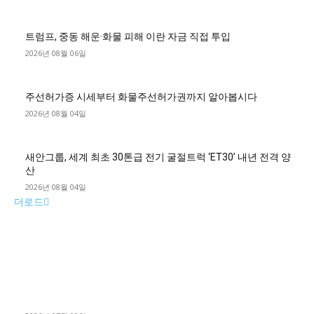
트럼프, 중동 해운·화물 피해 이란 자금 직접 투입
2026년 08월 06일
주선허가증 시세부터 화물주선허가권까지 알아봅시다
2026년 08월 04일
새안그룹, 세계 최초 30톤급 전기 굴절트럭 ‘ET30’ 내년 전격 양
산
2026년 08월 04일
더로드
■디젤트럭■ 허가.진행
파주시 1.2톤 카고트럭 용달넘버 구매 완료! 접수까지 신속하게
진행