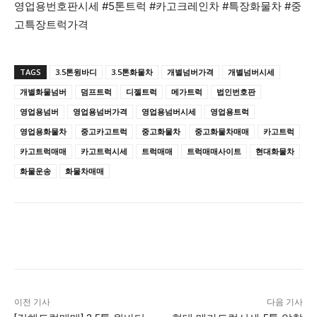
영업용번호판시세 #5톤트럭 #카고크레인차 #특장화물차 #중
고특장트럭가격
TAGS
3.5톤윙바디
3.5톤화물차
개별넘버가격
개별넘버시세
개별화물넘버
덤프트럭
디젤트럭
메가트럭
법인번호판
영업용넘버
영업용넘버가격
영업용넘버시세
영업용트럭
영업용화물차
중고카고트럭
중고화물차
중고화물차매매
카고트럭
카고트럭매매
카고트럭시세
트럭매매
트럭매매사이트
현대화물차
화물운송
화물차매매
이전 기사
다음 기사