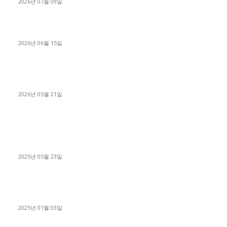
2026년 07월 09일
용인 고객님 1.2톤 냉동탑차 영업용번호판 계약 완료
2026년 06월 15일
[김해트럭매매] 3.5톤 윙바디에 개별화물넘버 달고 월 고정 지입
료 탈출한 후기
2026년 05월 21일
■트럭기사■ 인생.극장
중고트럭매매 유튜브로 실버버튼? 디젤트럭이 해냈습니다 (감동
실화)
2025년 05월 23일
1톤운송업 콜바리 4년동안 하시다가 1톤화물차+영업용넘버가
격비교후 디젤트럭으로 정리!
2025년 01월 03일