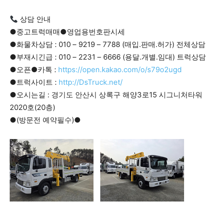
상담 안내
●중고트럭매매●영업용번호판시세
●화물차상담 : 010 – 9219 – 7788 (매입.판매.허가) 전체상담
●부재시긴급 : 010 – 2231 – 6666 (용달.개별.임대) 트럭상담
●오픈●카톡 :
https://open.kakao.com/o/s79o2ugd
●트럭사이트 :
http://DsTruck.net/
●오시는길 : 경기도 안산시 상록구 해양3로15 시그니처타워
2020호(20층)
●(방문전 예약필수)●