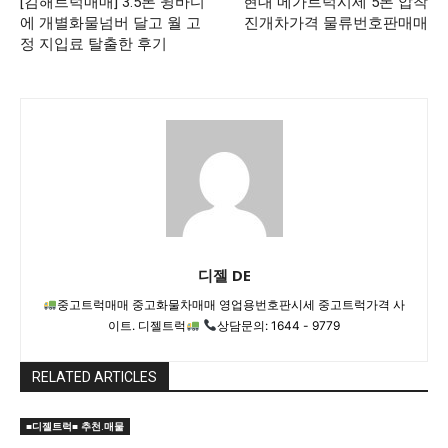
[김해트럭매매] 3.5톤 윙바디
현대 메가트럭시세 5톤 압착
에 개별화물넘버 달고 월 고
진개차가격 물류번호판매매
정 지입료 탈출한 후기
디젤 DE
중고트럭매매 중고화물차매매 영업용번호판시세 중고트럭가격 사
이트. 디젤트럭
상담문의: 1644 - 9779
RELATED ARTICLES
■디젤트럭■ 추천.매물