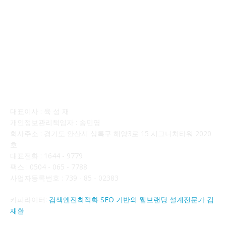
회사소개
대표이사 : 육 성 재
개인정보관리책임자 : 송민영
회사주소 : 경기도 안산시 상록구 해양3로 15 시그니처타워 2020
호
대표전화 : 1644 - 9779
팩스 : 0504 - 065 - 7788
사업자등록번호 : 739 - 85 - 02383
카피라이터:
검색엔진최적화 SEO 기반의 웹브랜딩 설계전문가 김
재환