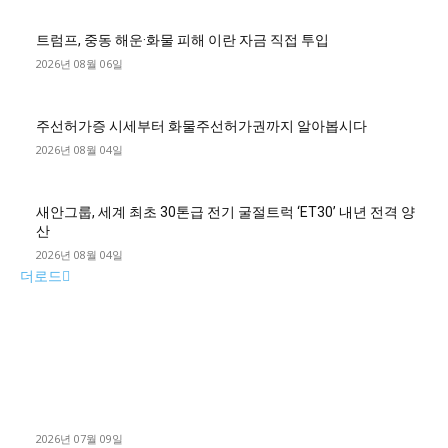
트럼프, 중동 해운·화물 피해 이란 자금 직접 투입
2026년 08월 06일
주선허가증 시세부터 화물주선허가권까지 알아봅시다
2026년 08월 04일
새안그룹, 세계 최초 30톤급 전기 굴절트럭 ‘ET30’ 내년 전격 양
산
2026년 08월 04일
더로드
■디젤트럭■ 허가.진행
파주시 1.2톤 카고트럭 용달넘버 구매 완료! 접수까지 신속하게
진행
2026년 07월 09일