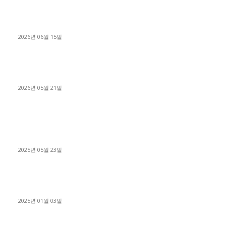
용인 고객님 1.2톤 냉동탑차 영업용번호판 계약 완료
2026년 06월 15일
[김해트럭매매] 3.5톤 윙바디에 개별화물넘버 달고 월 고정 지입
료 탈출한 후기
2026년 05월 21일
■트럭기사■ 인생.극장
중고트럭매매 유튜브로 실버버튼? 디젤트럭이 해냈습니다 (감동
실화)
2025년 05월 23일
1톤운송업 콜바리 4년동안 하시다가 1톤화물차+영업용넘버가
격비교후 디젤트럭으로 정리!
2025년 01월 03일