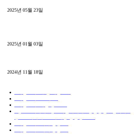
중고트럭매매 유튜브로 실버버튼? 디젤트럭이 해냈습니다 (감동 실화
2025년 05월 23일
1톤운송업 콜바리 4년동안 하시다가 1톤화물차+영업용넘버가격비교
젤트럭으로 정리!
2025년 01월 03일
윙바디 3.5톤트럭+화물개별넘버 동시계약손님, 지입정리 인터뷰
2024년 11월 18일
디젤트럭 카테고리
■디젤트럭■ 추천.매물
1168
■디젤트럭스토리
428
■디젤트럭■화물.정보
188
■중고트럭매매 ■중고화물차매매 ■영업용번호판시세 ■
중고트럭가격 ■소식 제공 알뜰정보
149
■디젤트럭■ 허가.진행
128
■디젤트럭■ 계약.상담
126