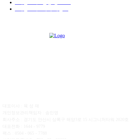
■디젤트럭■ 운송.정보
121
■디젤트럭■ 매매.매입
69
회사소개
대표이사 : 육 성 재
개인정보관리책임자 : 송민영
회사주소 : 경기도 안산시 상록구 해양3로 15 시그니처타워 2020호
대표전화 : 1644 - 9779
팩스 : 0504 - 065 - 7788