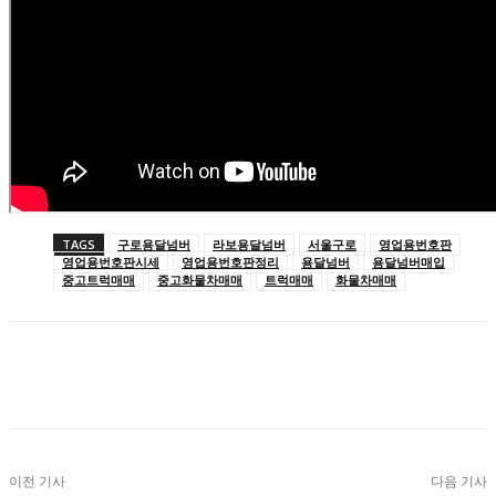
TAGS
구로용달넘버
라보용달넘버
서울구로
영업용번호판
영업용번호판시세
영업용번호판정리
용달넘버
용달넘버매입
중고트럭매매
중고화물차매매
트럭매매
화물차매매
이전 기사
다음 기사