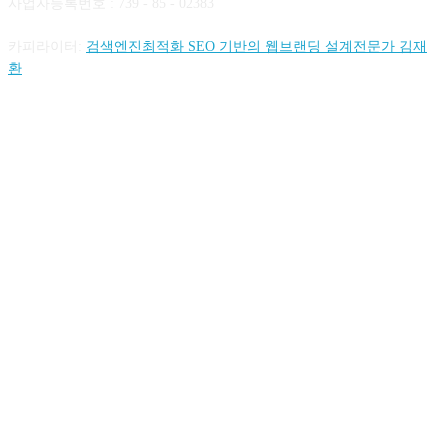
사업자등록번호 : 739 - 85 - 02383
카피라이터:
검색엔진최적화 SEO 기반의 웹브랜딩 설계전문가 김재
환
FOLLOW US