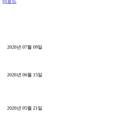
더로드
■디젤트럭■ 허가.진행
파주시 1.2톤 카고트럭 용달넘버 구매 완료! 접수까지 신속하게 진행
2026년 07월 09일
용인 고객님 1.2톤 냉동탑차 영업용번호판 계약 완료
2026년 06월 15일
[김해트럭매매] 3.5톤 윙바디에 개별화물넘버 달고 월 고정 지입료 
후기
2026년 05월 21일
■트럭기사■ 인생.극장