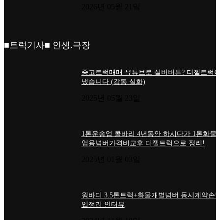
2026년 05월 21일
■트럭기사■ 인생.극장
중고트럭매매 유튜브로 실버버튼? 디젤트럭이
냈습니다 (감동 실화)
2025년 05월 23일
1톤운송업 콜바리 4년동안 하시다가 1톤화물
업용넘버가격비교후 디젤트럭으로 정리!
2025년 01월 03일
윙바디 3.5톤트럭+화물개별넘버 동시계약손님
입정리 인터뷰