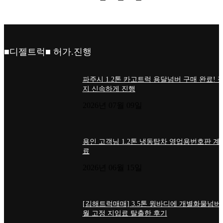
■디젤트럭■ 허가.진행
파주시 1.2톤 카고트럭 용달넘버 구매 완료! 
지 신속하게 진행
2026년 07월 09일
용인 고객님 1.2톤 냉동탑차 영업용번호판 계
료
2026년 06월 15일
[김해트럭매매] 3.5톤 윙바디에 개별화물넘버
월 고정 지입료 탈출한 후기