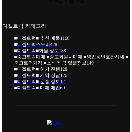
2024년 11월 18일
디젤트럭 카테고리
■디젤트럭■ 추천.매물
1168
■디젤트럭스토리
428
■디젤트럭■화물.정보
188
■중고트럭매매 ■중고화물차매매 ■영업용번호판시세 ■
중고트럭가격 ■소식 제공 알뜰정보
149
■디젤트럭■ 허가.진행
128
■디젤트럭■ 계약.상담
126
■디젤트럭■ 운송.정보
121
■디젤트럭■ 매매.매입
69