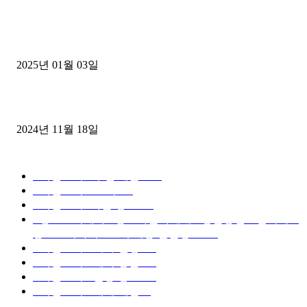
1톤운송업 콜바리 4년동안 하시다가 1톤화물차+영업용넘버가격비교
젤트럭으로 정리!
2025년 01월 03일
윙바디 3.5톤트럭+화물개별넘버 동시계약손님, 지입정리 인터뷰
2024년 11월 18일
디젤트럭 카테고리
■디젤트럭■ 추천.매물
1168
■디젤트럭스토리
428
■디젤트럭■화물.정보
188
■중고트럭매매 ■중고화물차매매 ■영업용번호판시세 ■
중고트럭가격 ■소식 제공 알뜰정보
149
■디젤트럭■ 허가.진행
128
■디젤트럭■ 계약.상담
126
■디젤트럭■ 운송.정보
121
■디젤트럭■ 매매.매입
69