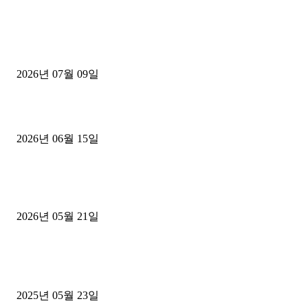
■디젤트럭■ 허가.진행
파주시 1.2톤 카고트럭 용달넘버 구매 완료! 접수까지 신속하게 진행
2026년 07월 09일
용인 고객님 1.2톤 냉동탑차 영업용번호판 계약 완료
2026년 06월 15일
[김해트럭매매] 3.5톤 윙바디에 개별화물넘버 달고 월 고정 지입료 
후기
2026년 05월 21일
■트럭기사■ 인생.극장
중고트럭매매 유튜브로 실버버튼? 디젤트럭이 해냈습니다 (감동 실화
2025년 05월 23일