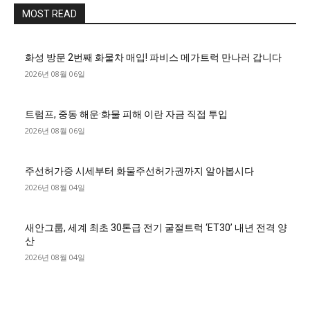
MOST READ
화성 방문 2번째 화물차 매입! 파비스 메가트럭 만나러 갑니다
2026년 08월 06일
트럼프, 중동 해운·화물 피해 이란 자금 직접 투입
2026년 08월 06일
주선허가증 시세부터 화물주선허가권까지 알아봅시다
2026년 08월 04일
새안그룹, 세계 최초 30톤급 전기 굴절트럭 ‘ET30’ 내년 전격 양
산
2026년 08월 04일
■디젤트럭■ 허가.진행