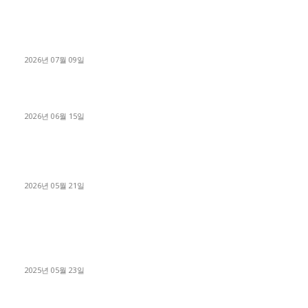
파주시 1.2톤 카고트럭 용달넘버 구매 완료! 접수까지 신속하게
진행
2026년 07월 09일
용인 고객님 1.2톤 냉동탑차 영업용번호판 계약 완료
2026년 06월 15일
[김해트럭매매] 3.5톤 윙바디에 개별화물넘버 달고 월 고정 지입
료 탈출한 후기
2026년 05월 21일
■트럭기사■ 인생.극장
중고트럭매매 유튜브로 실버버튼? 디젤트럭이 해냈습니다 (감동
실화)
2025년 05월 23일