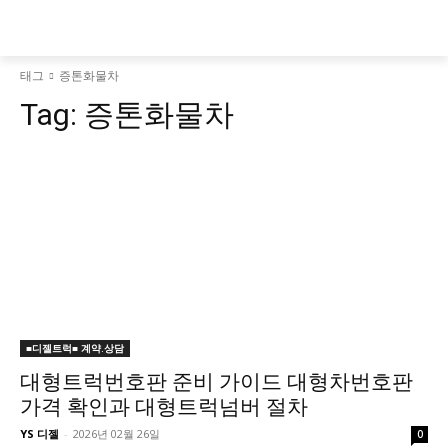
태그
증톤화물차
Tag:
증톤화물차
■디젤트럭■ 계약.상담
대형트럭번호판 준비 가이드 대형차번호판
가격 확인과 대형트럭넘버 절차
YS 디젤
-
2026년 02월 26일
0