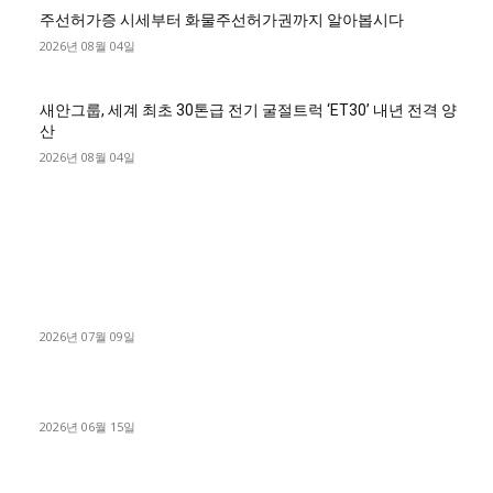
주선허가증 시세부터 화물주선허가권까지 알아봅시다
2026년 08월 04일
새안그룹, 세계 최초 30톤급 전기 굴절트럭 ‘ET30’ 내년 전격 양
산
2026년 08월 04일
■디젤트럭■ 허가.진행
파주시 1.2톤 카고트럭 용달넘버 구매 완료! 접수까지 신속하게
진행
2026년 07월 09일
용인 고객님 1.2톤 냉동탑차 영업용번호판 계약 완료
2026년 06월 15일
[김해트럭매매] 3.5톤 윙바디에 개별화물넘버 달고 월 고정 지입