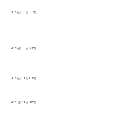
료 탈출한 후기
2026년 05월 21일
■트럭기사■ 인생.극장
중고트럭매매 유튜브로 실버버튼? 디젤트럭이 해냈습니다 (감동
실화)
2025년 05월 23일
1톤운송업 콜바리 4년동안 하시다가 1톤화물차+영업용넘버가
격비교후 디젤트럭으로 정리!
2025년 01월 03일
윙바디 3.5톤트럭+화물개별넘버 동시계약손님, 지입정리 인터뷰
2024년 11월 18일
디젤트럭 카테고리
■디젤트럭■ 추천.매물
1168