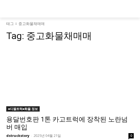
태그
중고화물채매매
Tag:
중고화물채매매
■디젤트럭■화물.정보
용달번호판 1톤 카고트럭에 장착된 노란넘
버 매입
dstruckstory
-
2025년 04월 21일
0