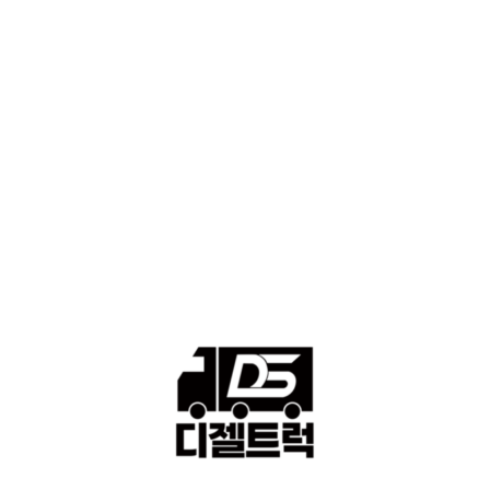
■디젤트럭스토리
428
■디젤트럭■화물.정보
188
■중고트럭매매 ■중고화물차매매 ■영업용번호판시세 ■중고트럭가
격 ■소식 제공 알뜰정보
149
■디젤트럭■ 허가.진행
128
■디젤트럭■ 계약.상담
126
■디젤트럭■ 운송.정보
121
■디젤트럭■ 매매.매입
69