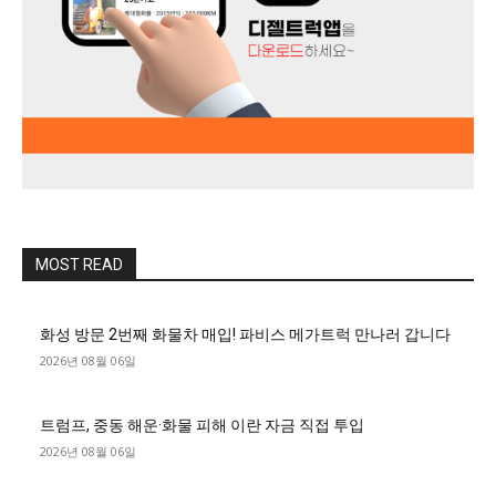
MOST READ
화성 방문 2번째 화물차 매입! 파비스 메가트럭 만나러 갑니다
2026년 08월 06일
트럼프, 중동 해운·화물 피해 이란 자금 직접 투입
2026년 08월 06일