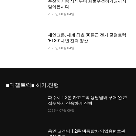
주선허가증 시세부터 화물주선허가권까지
알아봅시다
2026년 08월 04일
새안그룹, 세계 최초 30톤급 전기 굴절트럭
‘ET30’ 내년 전격 양산
2026년 08월 04일
■디젤트럭■ 허가.진행
파주시 1.2톤 카고트럭 용달넘버 구매 완료!
접수까지 신속하게 진행
2026년 07월 09일
용인 고객님 1.2톤 냉동탑차 영업용번호판