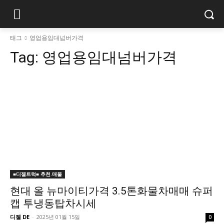
태그
영업용임대넘버가격
Tag:
영업용임대넘버가격
■디젤트럭■ 추천.매물
현대 올 뉴마이티가격 3.5톤화물차매매 슈퍼
캡 투냉동탑차시세
디젤 DE
-
2025년 01월 15일
0