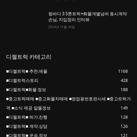
윙바디 3.5톤트럭+화물개별넘버 동시계약
손님, 지입정리 인터뷰
2024년 11월 18일
디젤트럭 카테고리
■디젤트럭■ 추천.매물
1168
■디젤트럭스토리
428
■디젤트럭■화물.정보
188
■중고트럭매매 ■중고화물차매매 ■영업용번호판시세 ■중고트럭가
격 ■소식 제공 알뜰정보
149
■디젤트럭■ 허가.진행
128
■디젤트럭■ 계약.상담
126
■디젤트럭■ 운송.정보
121