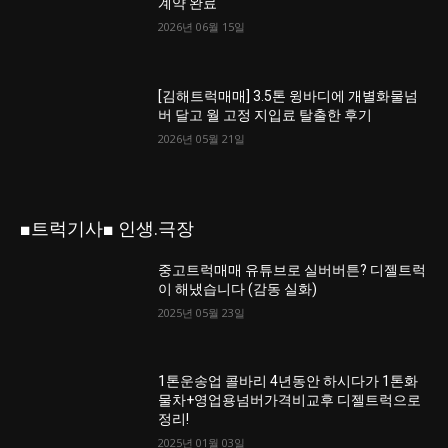
계약 완료
2026년 06월 15일
[김해트럭매매] 3.5톤 윙바디에 개별화물넘
버 달고 월 고정 지입료 탈출한 후기
2026년 05월 21일
■트럭기사■ 인생.극장
중고트럭매매 유튜브로 실버버튼? 디젤트럭
이 해냈습니다 (감동 실화)
2025년 05월 23일
1톤운송업 콜바리 4년동안 하시다가 1톤화
물차+영업용넘버가격비교후 디젤트럭으로
정리!
2025년 01월 03일