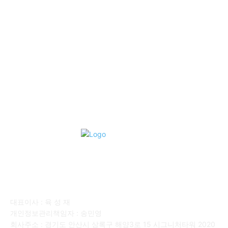
■중고트럭매매 ■중고화물차매매 ■영업용번호판시세 ■중고트럭가
격 ■소식 제공 알뜰정보
149
■디젤트럭■ 허가.진행
128
■디젤트럭■ 계약.상담
126
■디젤트럭■ 운송.정보
121
■디젤트럭■ 매매.매입
69
회사소개
대표이사 : 육 성 재
개인정보관리책임자 : 송민영
회사주소 : 경기도 안산시 상록구 해양3로 15 시그니처타워 2020