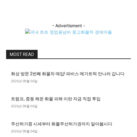
- Advertisment -
MOST READ
화성 방문 2번째 화물차 매입! 파비스 메가트럭 만나러 갑니다
2026년 08월 06일
트럼프, 중동 해운·화물 피해 이란 자금 직접 투입
2026년 08월 06일
주선허가증 시세부터 화물주선허가권까지 알아봅시다
2026년 08월 04일