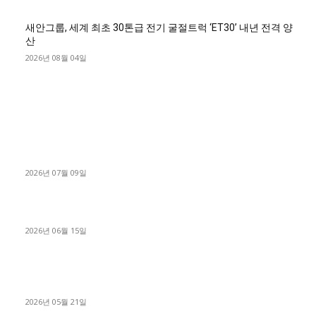
새안그룹, 세계 최초 30톤급 전기 굴절트럭 ‘ET30’ 내년 전격 양
산
2026년 08월 04일
■디젤트럭■ 허가.진행
파주시 1.2톤 카고트럭 용달넘버 구매 완료! 접수까지 신속하게
진행
2026년 07월 09일
용인 고객님 1.2톤 냉동탑차 영업용번호판 계약 완료
2026년 06월 15일
[김해트럭매매] 3.5톤 윙바디에 개별화물넘버 달고 월 고정 지입
료 탈출한 후기
2026년 05월 21일