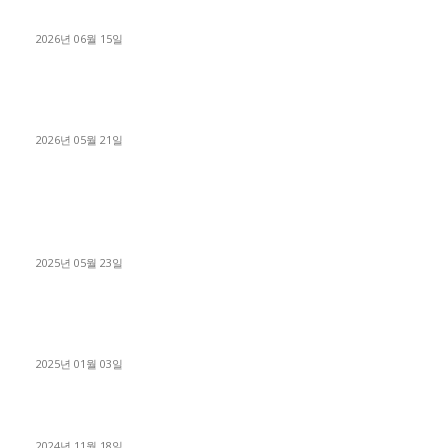
용인 고객님 1.2톤 냉동탑차 영업용번호판 계약 완료
2026년 06월 15일
[김해트럭매매] 3.5톤 윙바디에 개별화물넘버 달고 월 고정 지입
료 탈출한 후기
2026년 05월 21일
■트럭기사■ 인생.극장
중고트럭매매 유튜브로 실버버튼? 디젤트럭이 해냈습니다 (감동
실화)
2025년 05월 23일
1톤운송업 콜바리 4년동안 하시다가 1톤화물차+영업용넘버가
격비교후 디젤트럭으로 정리!
2025년 01월 03일
윙바디 3.5톤트럭+화물개별넘버 동시계약손님, 지입정리 인터뷰
2024년 11월 18일