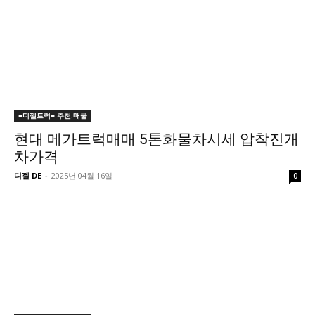
■디젤트럭■ 추천.매물
현대 메가트럭매매 5톤화물차시세 압착진개
차가격
디젤 DE
-
2025년 04월 16일
0