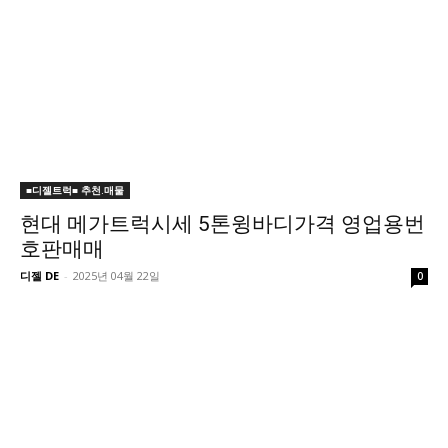
■디젤트럭■ 추천.매물
현대 메가트럭시세 5톤윙바디가격 영업용번
호판매매
디젤 DE
-
2025년 04월 22일
0