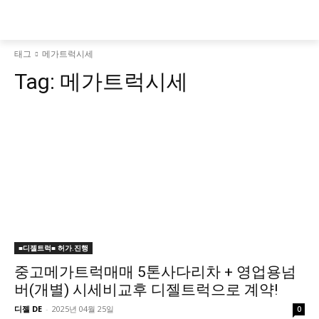
태그
메가트럭시세
Tag:
메가트럭시세
■디젤트럭■ 허가.진행
중고메가트럭매매 5톤사다리차 + 영업용넘
버(개별) 시세비교후 디젤트럭으로 계약!
디젤 DE
-
2025년 04월 25일
0