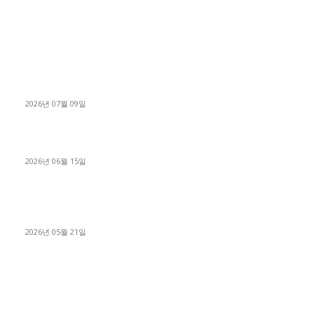
■디젤트럭■ 허가.진행
파주시 1.2톤 카고트럭 용달넘버 구매 완료! 접수까지 신속하게
진행
2026년 07월 09일
용인 고객님 1.2톤 냉동탑차 영업용번호판 계약 완료
2026년 06월 15일
[김해트럭매매] 3.5톤 윙바디에 개별화물넘버 달고 월 고정 지입
료 탈출한 후기
2026년 05월 21일
■트럭기사■ 인생.극장
중고트럭매매 유튜브로 실버버튼? 디젤트럭이 해냈습니다 (감동
실화)