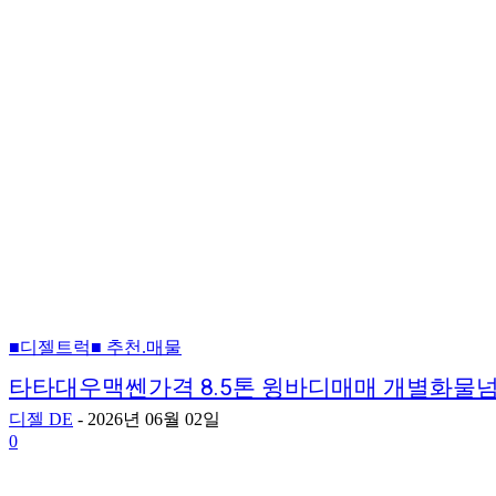
■디젤트럭■ 추천.매물
타타대우맥쎈가격 8.5톤 윙바디매매 개별화물
디젤 DE
-
2026년 06월 02일
0