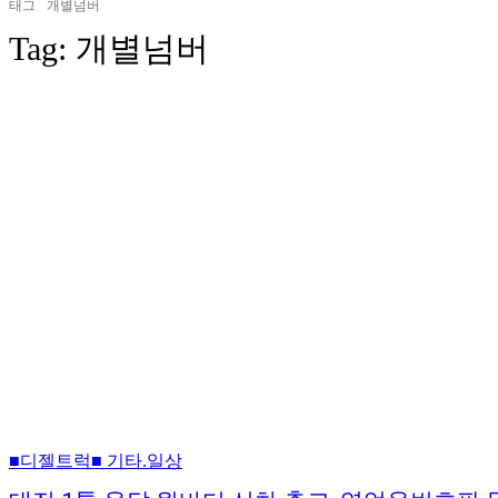
태그
개별넘버
Tag:
개별넘버
■디젤트럭■ 기타.일상