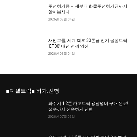
주선허가증 시세부터 화물주선허가권까지
알아봅시다
2026년 08월 04일
새안그룹, 세계 최초 30톤급 전기 굴절트럭
‘ET30’ 내년 전격 양산
2026년 08월 04일
■디젤트럭■ 허가.진행
파주시 1.2톤 카고트럭 용달넘버 구매 완료!
접수까지 신속하게 진행
2026년 07월 09일