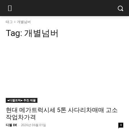
태그
개별넘버
Tag:
개별넘버
■디젤트럭■ 추천.매물
현대 메가트럭시세 5톤 사다리차매매 고소
작업차가격
디젤 DE
-
2026년 06월 01일
0