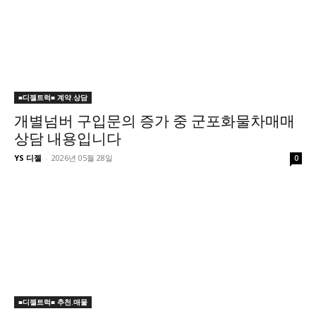
■디젤트럭■ 계약.상담
개별넘버 구입문의 증가 중 군포화물차매매
상담 내용입니다
YS 디젤
-
2026년 05월 28일
0
■디젤트럭■ 추천.매물