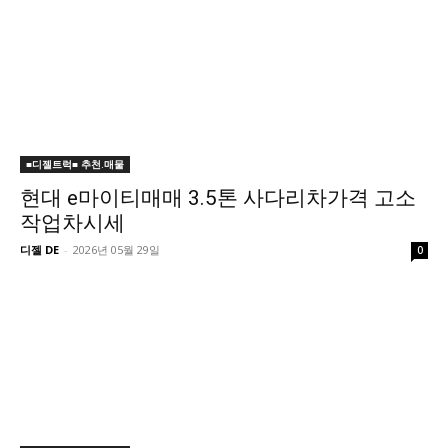
■디젤트럭■ 추천.매물
현대 e마이티매매 3.5톤 사다리차가격 고소
작업차시세
디젤 DE
-
2026년 05월 29일
0