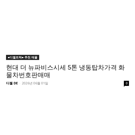
■디젤트럭■ 추천.매물
현대 더 뉴파비스시세 5톤 냉동탑차가격 화
물차번호판매매
디젤 DE
-
2026년 06월 01일
0