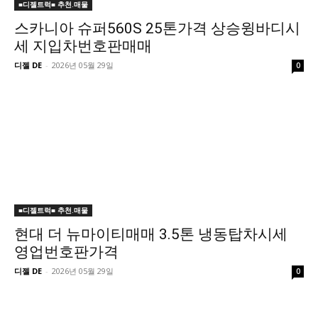
■디젤트럭■ 추천.매물
스카니아 슈퍼560S 25톤가격 상승윙바디시
세 지입차번호판매매
디젤 DE
-
2026년 05월 29일
0
■디젤트럭■ 추천.매물
현대 더 뉴마이티매매 3.5톤 냉동탑차시세
영업번호판가격
디젤 DE
-
2026년 05월 29일
0