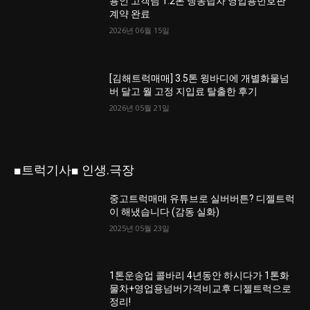
용인 고객님 1.2톤 냉동탑차 영업용번호판
계약 완료
2026년 06월 15일
[김해트럭매매] 3.5톤 윙바디에 개별화물넘
버 달고 월 고정 지입료 탈출한 후기
2026년 05월 21일
■트럭기사■ 인생.극장
중고트럭매매 유튜브로 실버버튼? 디젤트럭
이 해냈습니다 (감동 실화)
2025년 05월 23일
1톤운송업 콜바리 4년동안 하시다가 1톤화
물차+영업용넘버가격비교후 디젤트럭으로
정리!