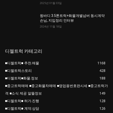
2025년 01월 03일
윙바디 3.5톤트럭+화물개별넘버 동시계약
손님, 지입정리 인터뷰
2024년 11월 18일
디젤트럭 카테고리
■디젤트럭■ 추천.매물
1168
■디젤트럭스토리
428
■디젤트럭■화물.정보
188
■중고트럭매매 ■중고화물차매매 ■영업용번호판시세 ■중고트럭가
격 ■소식 제공 알뜰정보
149
■디젤트럭■ 허가.진행
128
■디젤트럭■ 계약.상담
126