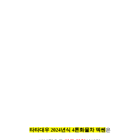
타타대우 2024년식 4톤화물차 덱쎈
은