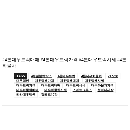
#4톤대우트럭매매 #4톤대우트럭가격 #4톤대우트럭시세 #4톤
화물차
TAGS
4채널블랙박스
4톤대우트럭
4톤대우화물차
ZF오토
대우덱쎈
대우덱쎈가격
대우덱쎈매매
대우덱쎈시세
대우트럭가격
대우트럭매매
대우트럭시세
대우화물차가격
대우화물차매매
대우화물차시세
스마트크루즈
윙바디제작
타타대우덱쎈
팔레트10장