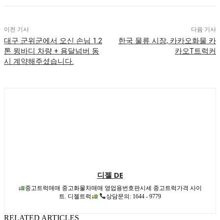
이전 기사
다음 기사
대구 군위군에서 오신 손님 1.2
한국 물류 시장, 카카오화물 카
톤 윙바디 차량 + 용달넘버 동
카오T트럭커
시 계약해주셨습니다.
디젤 DE
중고트럭매매 중고화물차매매 영업용번호판시세 중고트럭가격 사이
트. 디젤트럭
상담문의: 1644 - 9779
RELATED ARTICLES