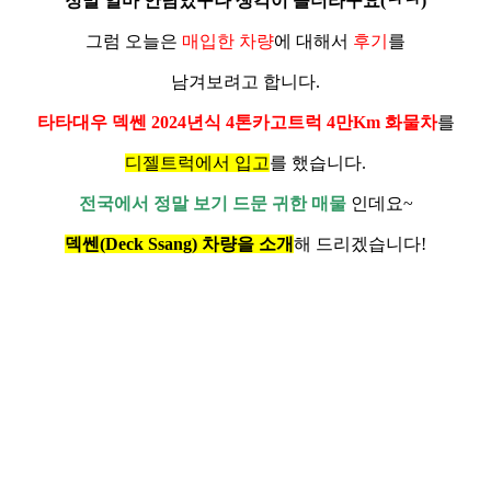
정말 얼마 안남았구나 생각이 들더라구요(ㅋㅋ)
그럼 오늘은
매입한 차량
에 대해서
후기
를
남겨보려고 합니다.
타타대우 덱쎈 2024년식 4톤카고트럭 4만Km 화물차
를
디젤트럭에서 입고
를 했습니다.
전국에서 정말 보기 드문 귀한 매물
인데요~
덱쎈(Deck Ssang) 차량을 소개
해 드리겠습니다!