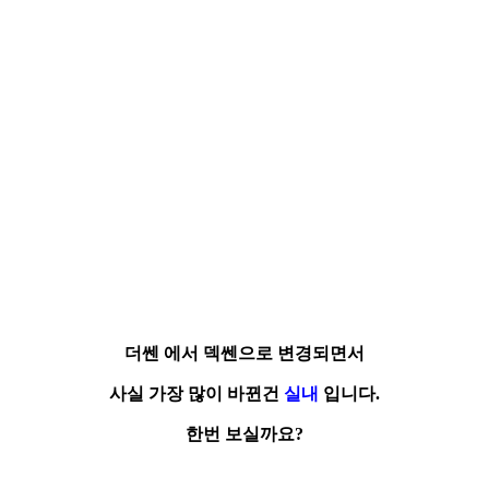
더쎈
에서
덱쎈
으로
변경
되면서
사실 가장 많이 바뀐건
실내
입니다.
한번 보실까요?