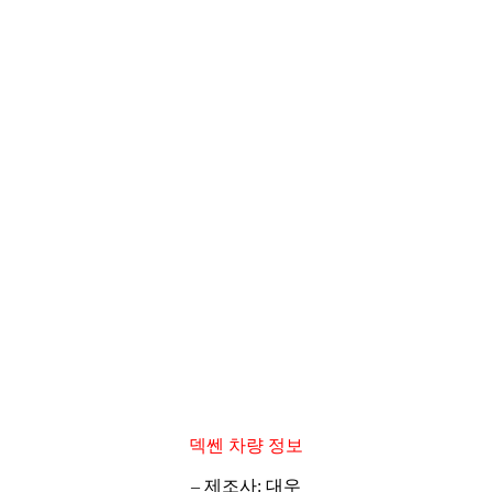
덱쎈 차량 정보
– 제조사: 대우