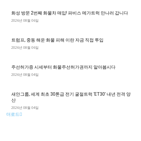
화성 방문 2번째 화물차 매입! 파비스 메가트럭 만나러 갑니다
2026년 08월 06일
트럼프, 중동 해운·화물 피해 이란 자금 직접 투입
2026년 08월 06일
주선허가증 시세부터 화물주선허가권까지 알아봅시다
2026년 08월 04일
새안그룹, 세계 최초 30톤급 전기 굴절트럭 ‘ET30’ 내년 전격 양
산
2026년 08월 04일
더로드
■디젤트럭■ 허가.진행