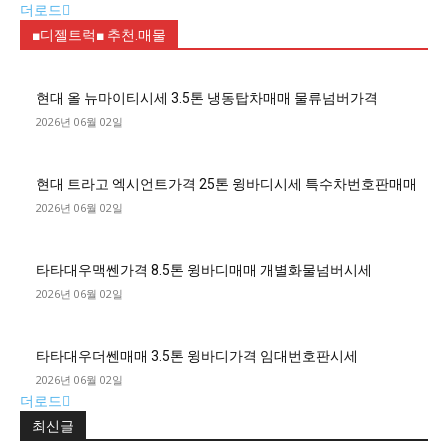
더로드
■디젤트럭■ 추천.매물
현대 올 뉴마이티시세 3.5톤 냉동탑차매매 물류넘버가격
2026년 06월 02일
현대 트라고 엑시언트가격 25톤 윙바디시세 특수차번호판매매
2026년 06월 02일
타타대우맥쎈가격 8.5톤 윙바디매매 개별화물넘버시세
2026년 06월 02일
타타대우더쎈매매 3.5톤 윙바디가격 임대번호판시세
2026년 06월 02일
더로드
최신글