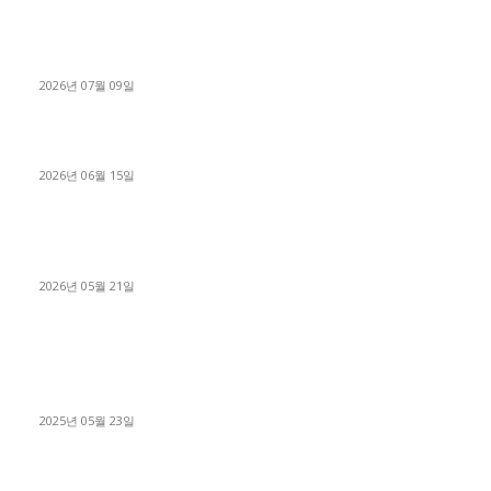
파주시 1.2톤 카고트럭 용달넘버 구매 완료! 접수까지 신속하게
진행
2026년 07월 09일
용인 고객님 1.2톤 냉동탑차 영업용번호판 계약 완료
2026년 06월 15일
[김해트럭매매] 3.5톤 윙바디에 개별화물넘버 달고 월 고정 지입
료 탈출한 후기
2026년 05월 21일
■트럭기사■ 인생.극장
중고트럭매매 유튜브로 실버버튼? 디젤트럭이 해냈습니다 (감동
실화)
2025년 05월 23일
1톤운송업 콜바리 4년동안 하시다가 1톤화물차+영업용넘버가