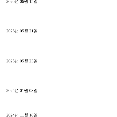
2026년 06월 15일
[김해트럭매매] 3.5톤 윙바디에 개별화물넘버 달고 월 고정 지입료 
후기
2026년 05월 21일
■트럭기사■ 인생.극장
중고트럭매매 유튜브로 실버버튼? 디젤트럭이 해냈습니다 (감동 실화
2025년 05월 23일
1톤운송업 콜바리 4년동안 하시다가 1톤화물차+영업용넘버가격비교
젤트럭으로 정리!
2025년 01월 03일
윙바디 3.5톤트럭+화물개별넘버 동시계약손님, 지입정리 인터뷰
2024년 11월 18일