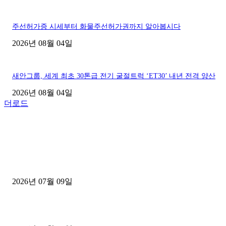
주선허가증 시세부터 화물주선허가권까지 알아봅시다
2026년 08월 04일
새안그룹, 세계 최초 30톤급 전기 굴절트럭 ‘ET30’ 내년 전격 양산
2026년 08월 04일
더로드
■디젤트럭■ 허가.진행
파주시 1.2톤 카고트럭 용달넘버 구매 완료! 접수까지 신속하게 진행
2026년 07월 09일
용인 고객님 1.2톤 냉동탑차 영업용번호판 계약 완료