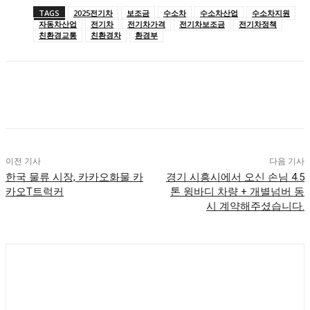
TAGS
2025전기차
보조금
수소차
수소차산업
수소차지원
자동차산업
전기차
전기차가격
전기차보조금
전기차정책
친환경교통
친환경차
환경부
이전 기사
다음 기사
한국 물류 시장, 카카오화물 카
경기 시흥시에서 오신 손님 4.5
카오T트럭커
톤 윙바디 차량 + 개별넘버 동
시 계약해주셨습니다.