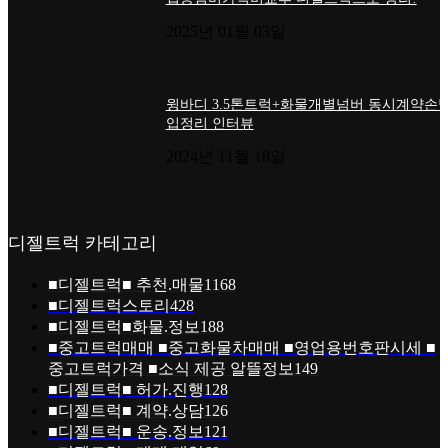
2025년 01월 03일
윙바디 3.5톤트럭+화물개별넘버 동시계약손님
입정리 인터뷰
2024년 11월 18일
디젤트럭 카테고리
■디젤트럭■ 추천.매물
1168
■디젤트럭스토리
428
■디젤트럭■화물.정보
188
■중고트럭매매 ■중고화물차매매 ■영업용번호판시세 ■
중고트럭가격 ■소식 제공 알뜰정보
149
■디젤트럭■ 허가.진행
128
■디젤트럭■ 계약.상담
126
■디젤트럭■ 운송.정보
121