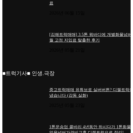
료
2026년 06월 15일
[김해트럭매매] 3.5톤 윙바디에 개별화물넘버
월 고정 지입료 탈출한 후기
2026년 05월 21일
■트럭기사■ 인생.극장
중고트럭매매 유튜브로 실버버튼? 디젤트럭이
냈습니다 (감동 실화)
2025년 05월 23일
1톤운송업 콜바리 4년동안 하시다가 1톤화물
업용넘버가격비교후 디젤트럭으로 정리!