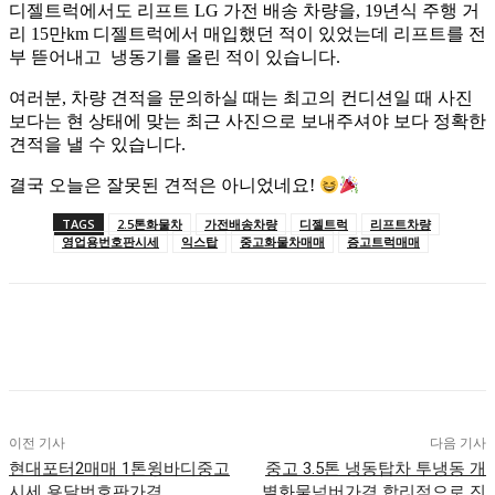
디젤트럭에서도 리프트 LG 가전 배송 차량을, 19년식 주행 거
리 15만km 디젤트럭에서 매입했던 적이 있었는데 리프트를 전
부 뜯어내고 냉동기를 올린 적이 있습니다.
여러분, 차량 견적을 문의하실 때는 최고의 컨디션일 때 사진
보다는 현 상태에 맞는 최근 사진으로 보내주셔야 보다 정확한
견적을 낼 수 있습니다.
결국 오늘은 잘못된 견적은 아니었네요!
TAGS
2.5톤화물차
가전배송차량
디젤트럭
리프트차량
영업용번호판시세
익스탑
중고화물차매매
증고트럭매매
이전 기사
다음 기사
현대포터2매매 1톤윙바디중고
중고 3.5톤 냉동탑차 투냉동 개
시세 용달번호판가격
별화물넘버가격 합리적으로 진