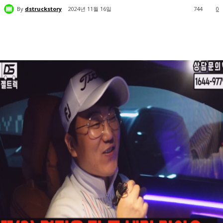
By
dstruckstory
2024년 11월 16일
744
0