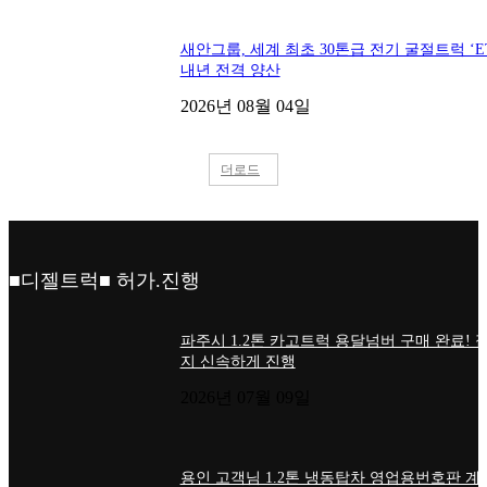
새안그룹, 세계 최초 30톤급 전기 굴절트럭 ‘ET
내년 전격 양산
2026년 08월 04일
더로드
■디젤트럭■ 허가.진행
파주시 1.2톤 카고트럭 용달넘버 구매 완료! 
지 신속하게 진행
2026년 07월 09일
용인 고객님 1.2톤 냉동탑차 영업용번호판 계