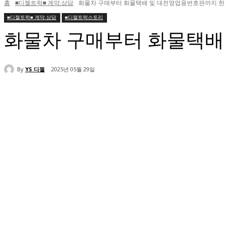
홈
■디젤트럭■ 계약.상담
화물차 구매부터 화물택배 및 대전영업용번호판까지 한 
■디젤트럭■ 계약.상담
■디젤트럭스토리
화물차 구매부터 화물택배
By
YS 디젤
2025년 05월 29일
공유하다