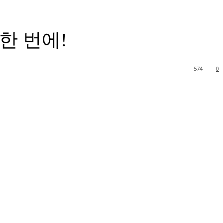
한 번에!
574
0