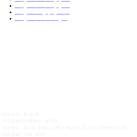
■디젤트럭■ 계약.상담
126
■디젤트럭■ 운송.정보
121
■디젤트럭■ 매매.매입
69
회사소개
대표이사 : 육 성 재
개인정보관리책임자 : 송민영
회사주소 : 경기도 안산시 상록구 해양3로 15 시그니처타워 2020호
대표전화 : 1644 - 9779