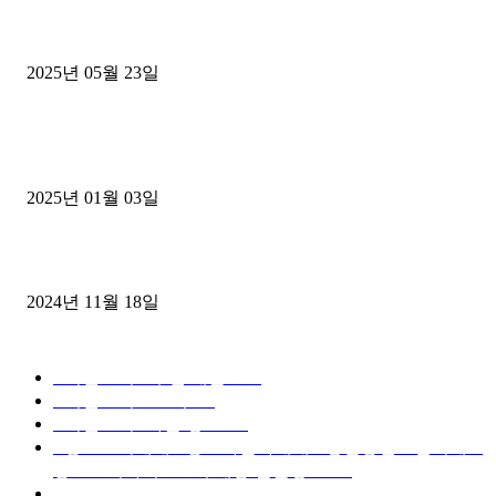
중고트럭매매 유튜브로 실버버튼? 디젤트럭이 해냈습니다 (감동 실화
2025년 05월 23일
1톤운송업 콜바리 4년동안 하시다가 1톤화물차+영업용넘버가격비교
젤트럭으로 정리!
2025년 01월 03일
윙바디 3.5톤트럭+화물개별넘버 동시계약손님, 지입정리 인터뷰
2024년 11월 18일
디젤트럭 카테고리
■디젤트럭■ 추천.매물
1168
■디젤트럭스토리
428
■디젤트럭■화물.정보
188
■중고트럭매매 ■중고화물차매매 ■영업용번호판시세 ■
중고트럭가격 ■소식 제공 알뜰정보
149
■디젤트럭■ 허가.진행
128