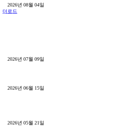
2026년 08월 04일
더로드
■디젤트럭■ 허가.진행
파주시 1.2톤 카고트럭 용달넘버 구매 완료! 접수까지 신속하게 진행
2026년 07월 09일
용인 고객님 1.2톤 냉동탑차 영업용번호판 계약 완료
2026년 06월 15일
[김해트럭매매] 3.5톤 윙바디에 개별화물넘버 달고 월 고정 지입료 
후기
2026년 05월 21일
■트럭기사■ 인생.극장