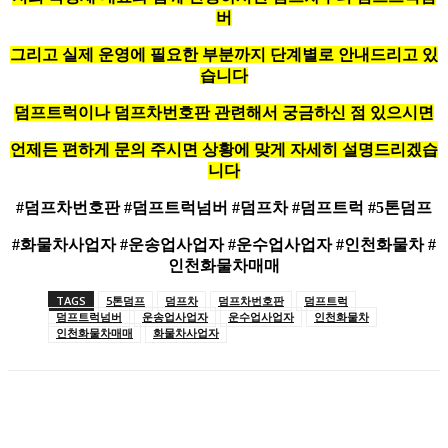
버
그리고 실제 운영에 필요한 부분까지 단계별로 안내드리고 있
습니다
덤프트럭이나 덤프차번호판 관련해서 궁금하신 점 있으시면
언제든 편하게 문의 주시면 상황에 맞게 자세히 설명드리겠습
니다
#덤프차번호판 #덤프트럭넘버 #덤프차 #덤프트럭 #5톤덤프
#화물차사업자 #운송업사업자 #운수업사업자 #인천화물차 #
인천화물차매매
TAGS
5톤덤프
덤프차
덤프차번호판
덤프트럭
덤프트럭넘버
운송업사업자
운수업사업자
인천화물차
인천화물차매매
화물차사업자