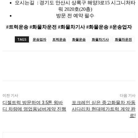
오시는길 : 경기도 안산시 상록구 해양3로15 시그니처타
워 2020호(20층)
방문 전 예약 필수
#트럭운송 #화물차운전 #화물차기사 #화물운송 #운송업자
TAGS
운송업자
트럭운송
화물운송
화물차기사
화물차운전
이전 기사
다음 기사
디젤트럭 방문하여 3.5톤 윙바
포크레인 싣은 중고화물차 자동
디 차량에 영업용넘버계약 진행
사다리차 현대메가트럭 계약 완
료!