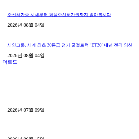
주선허가증 시세부터 화물주선허가권까지 알아봅시다
2026년 08월 04일
새안그룹, 세계 최초 30톤급 전기 굴절트럭 ‘ET30’ 내년 전격 양산
2026년 08월 04일
더로드
■디젤트럭■ 허가.진행
파주시 1.2톤 카고트럭 용달넘버 구매 완료! 접수까지 신속하게 진행
2026년 07월 09일
용인 고객님 1.2톤 냉동탑차 영업용번호판 계약 완료