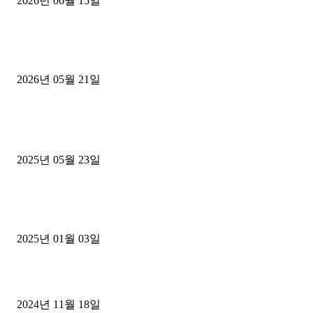
2026년 06월 15일
[김해트럭매매] 3.5톤 윙바디에 개별화물넘버 달고 월 고정 지입료 
후기
2026년 05월 21일
■트럭기사■ 인생.극장
중고트럭매매 유튜브로 실버버튼? 디젤트럭이 해냈습니다 (감동 실화
2025년 05월 23일
1톤운송업 콜바리 4년동안 하시다가 1톤화물차+영업용넘버가격비교
젤트럭으로 정리!
2025년 01월 03일
윙바디 3.5톤트럭+화물개별넘버 동시계약손님, 지입정리 인터뷰
2024년 11월 18일