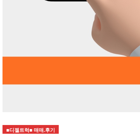
■디젤트럭■ 매매.후기