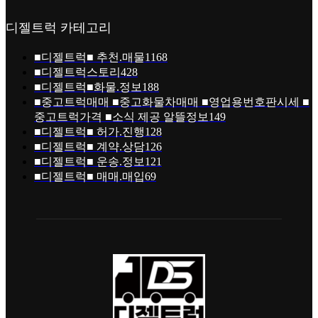
디젤트럭 카테고리
■디젤트럭■ 추천.매물
1168
■디젤트럭스토리
428
■디젤트럭■화물.정보
188
■중고트럭매매 ■중고화물차매매 ■영업용번호판시세 ■
중고트럭가격 ■소식 제공 알뜰정보
149
■디젤트럭■ 허가.진행
128
■디젤트럭■ 계약.상담
126
■디젤트럭■ 운송.정보
121
■디젤트럭■ 매매.매입
69