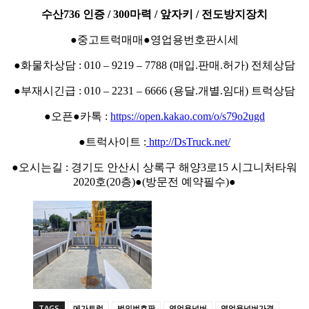
수산736 인증 / 300마력 / 앞자키 / 전도방지장치
●중고트럭매매●영업용번호판시세
●화물차상담 : 010 – 9219 – 7788 (매입.판매.허가) 전체상담
●부재시긴급 : 010 – 2231 – 6666 (용달.개별.임대) 트럭상담
●오픈●카톡 :
https://open.kakao.com/o/s79o2ugd
●트럭사이트 :
http://DsTruck.net/
●오시는길 : 경기도 안산시 상록구 해양3로15 시그니처타워
2020호(20층)●(방문전 예약필수)●
TAGS
메가트럭
법인번호판
영업용넘버
영업용넘버가격