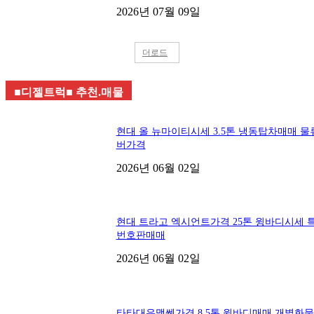
2026년 07월 09일
더로드
■디젤트럭■ 추천.매물
현대 올 뉴마이티시세 3.5톤 냉동탑차매매 물
버가격
2026년 06월 02일
현대 트라고 엑시언트가격 25톤 윙바디시세 
번호판매매
2026년 06월 02일
타타대우맥쎈가격 8.5톤 윙바디매매 개별화