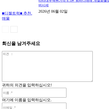
타타대우맥쎈가격 8.5톤 윙바디매매 개별화물
버시세
2026년 06월 02일
■디젤트럭■ 추천.
매물
회신을 남겨주세요
의
견
:
귀하의 의견을 입력하십시오!
이
름
여기에 이름을 입력하십시오.
:*
이