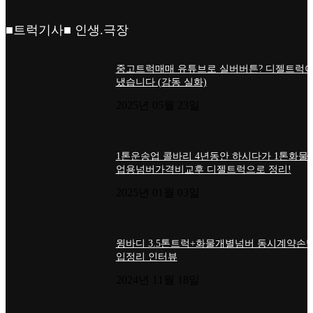
■트럭기사■ 인생.극장
중고트럭매매 유튜브로 실버버튼? 디젤트럭이
냈습니다 (감동 실화)
2025년 05월 23일
1톤운송업 콜바리 4년동안 하시다가 1톤화물
업용넘버가격비교후 디젤트럭으로 정리!
2025년 01월 03일
윙바디 3.5톤트럭+화물개별넘버 동시계약손님
입정리 인터뷰
2024년 11월 18일