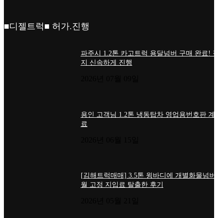
■디젤트럭■ 허가.진행
파주시 1.2톤 카고트럭 용달넘버 구매 완료! 
지 신속하게 진행
2026년 07월 09일
용인 고객님 1.2톤 냉동탑차 영업용번호판 계
료
2026년 06월 15일
[김해트럭매매] 3.5톤 윙바디에 개별화물넘버
월 고정 지입료 탈출한 후기
2026년 05월 21일