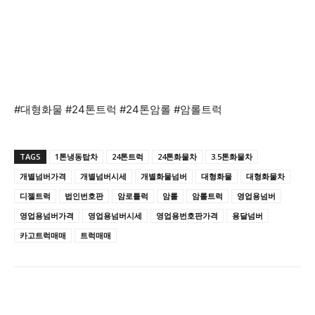
#대형화물 #24톤트럭 #24톤암롤 #암롤트럭
TAGS
1톤냉동탑차
24톤트럭
24톤화물차
3.5톤화물차
개별넘버가격
개별넘버시세
개별화물넘버
대형화물
대형화물차
디젤트럭
법인번호판
암로틑럭
암롤
암롤트럭
영업용넘버
영업용넘버가격
영업용넘버시세
영업용번호판가격
용달넘버
카고트럭매매
트럭매매