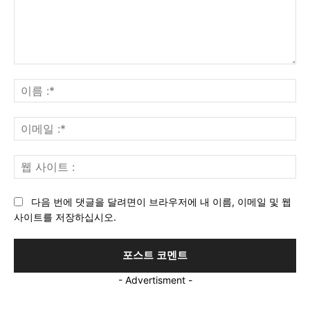
의
견
이
:
름
:*
이
메
일
웹
:*
사
이
다음 번에 댓글을 달려면이 브라우저에 내 이름, 이메일 및 웹
트
사이트를 저장하십시오.
:
- Advertisment -