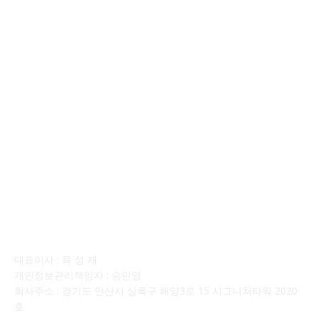
■디젤트럭■ 운송.정보
121
■디젤트럭■ 매매.매입
69
회사소개
대표이사 : 육 성 재
개인정보관리책임자 : 송민영
회사주소 : 경기도 안산시 상록구 해양3로 15 시그니처타워 2020
호