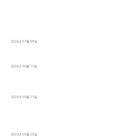
■디젤트럭■ 허가.진행
파주시 1.2톤 카고트럭 용달넘버 구매 완료! 접수까지 신속하게
진행
2026년 07월 09일
용인 고객님 1.2톤 냉동탑차 영업용번호판 계약 완료
2026년 06월 15일
[김해트럭매매] 3.5톤 윙바디에 개별화물넘버 달고 월 고정 지입
료 탈출한 후기
2026년 05월 21일
■트럭기사■ 인생.극장
중고트럭매매 유튜브로 실버버튼? 디젤트럭이 해냈습니다 (감동
실화)
2025년 05월 23일