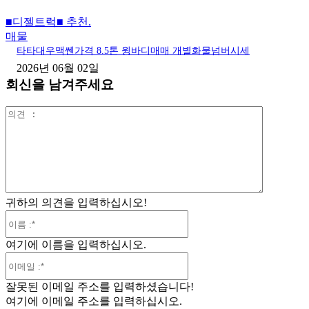
■디젤트럭■ 추천.
매물
타타대우맥쎈가격 8.5톤 윙바디매매 개별화물넘버시세
2026년 06월 02일
회신을 남겨주세요
의
견
:
귀하의 의견을 입력하십시오!
이
름
여기에 이름을 입력하십시오.
:*
이
메
잘못된 이메일 주소를 입력하셨습니다!
일
여기에 이메일 주소를 입력하십시오.
:*