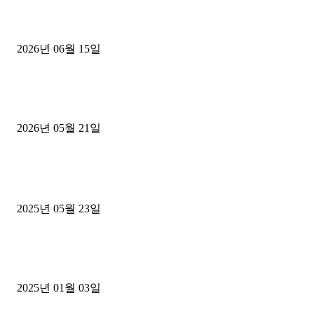
용인 고객님 1.2톤 냉동탑차 영업용번호판 계약 완료
2026년 06월 15일
[김해트럭매매] 3.5톤 윙바디에 개별화물넘버 달고 월 고정 지입료 
후기
2026년 05월 21일
■트럭기사■ 인생.극장
중고트럭매매 유튜브로 실버버튼? 디젤트럭이 해냈습니다 (감동 실화
2025년 05월 23일
1톤운송업 콜바리 4년동안 하시다가 1톤화물차+영업용넘버가격비교
젤트럭으로 정리!
2025년 01월 03일