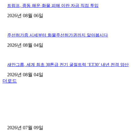
트럼프, 중동 해운·화물 피해 이란 자금 직접 투입
2026년 08월 06일
주선허가증 시세부터 화물주선허가권까지 알아봅시다
2026년 08월 04일
새안그룹, 세계 최초 30톤급 전기 굴절트럭 ‘ET30’ 내년 전격 양산
2026년 08월 04일
더로드
■디젤트럭■ 허가.진행
파주시 1.2톤 카고트럭 용달넘버 구매 완료! 접수까지 신속하게 진행
2026년 07월 09일