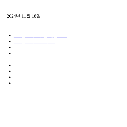
윙바디 3.5톤트럭+화물개별넘버 동시계약손님, 지입정리 인터뷰
2024년 11월 18일
디젤트럭 카테고리
■디젤트럭■ 추천.매물
1168
■디젤트럭스토리
428
■디젤트럭■화물.정보
188
■중고트럭매매 ■중고화물차매매 ■영업용번호판시세 ■
중고트럭가격 ■소식 제공 알뜰정보
149
■디젤트럭■ 허가.진행
128
■디젤트럭■ 계약.상담
126
■디젤트럭■ 운송.정보
121
■디젤트럭■ 매매.매입
69