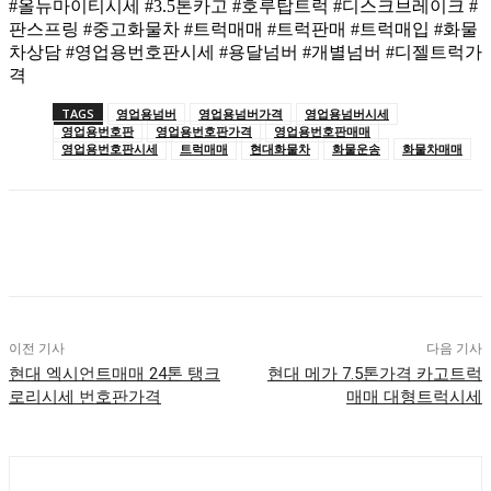
#올뉴마이티시세 #3.5톤카고 #호루탑트럭 #디스크브레이크 #
판스프링 #중고화물차 #트럭매매 #트럭판매 #트럭매입 #화물
차상담 #영업용번호판시세 #용달넘버 #개별넘버 #디젤트럭가
격
TAGS
영업용넘버
영업용넘버가격
영업용넘버시세
영업용번호판
영업용번호판가격
영업용번호판매매
영업용번호판시세
트럭매매
현대화물차
화물운송
화물차매매
이전 기사
다음 기사
현대 엑시언트매매 24톤 탱크
현대 메가 7.5톤가격 카고트럭
로리시세 번호판가격
매매 대형트럭시세