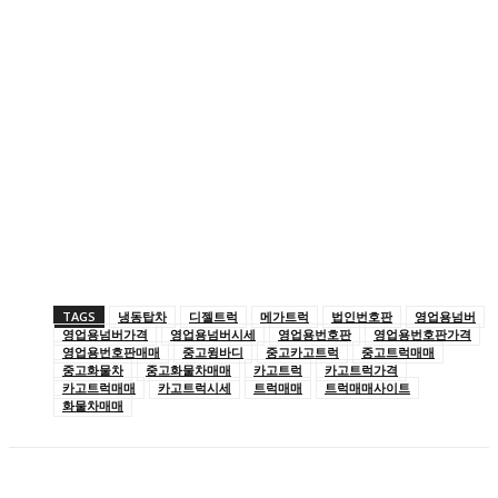
TAGS
냉동탑차
디젤트럭
메가트럭
법인번호판
영업용넘버
영업용넘버가격
영업용넘버시세
영업용번호판
영업용번호판가격
영업용번호판매매
중고윙바디
중고카고트럭
중고트럭매매
중고화물차
중고화물차매매
카고트럭
카고트럭가격
카고트럭매매
카고트럭시세
트럭매매
트럭매매사이트
화물차매매