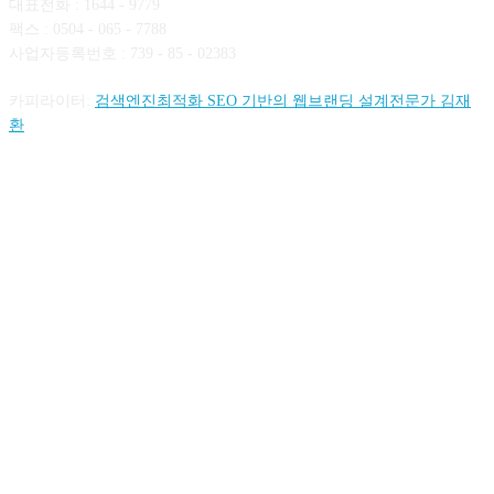
대표전화 : 1644 - 9779
팩스 : 0504 - 065 - 7788
사업자등록번호 : 739 - 85 - 02383
카피라이터:
검색엔진최적화 SEO 기반의 웹브랜딩 설계전문가 김재
환
FOLLOW US