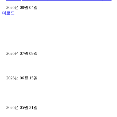
2026년 08월 04일
더로드
■디젤트럭■ 허가.진행
파주시 1.2톤 카고트럭 용달넘버 구매 완료! 접수까지 신속하게 진행
2026년 07월 09일
용인 고객님 1.2톤 냉동탑차 영업용번호판 계약 완료
2026년 06월 15일
[김해트럭매매] 3.5톤 윙바디에 개별화물넘버 달고 월 고정 지입료 
후기
2026년 05월 21일
■트럭기사■ 인생.극장