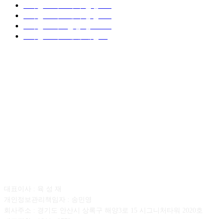
■디젤트럭■ 허가.진행
128
■디젤트럭■ 계약.상담
126
■디젤트럭■ 운송.정보
121
■디젤트럭■ 매매.매입
69
회사소개
대표이사 : 육 성 재
개인정보관리책임자 : 송민영
회사주소 : 경기도 안산시 상록구 해양3로 15 시그니처타워 2020호