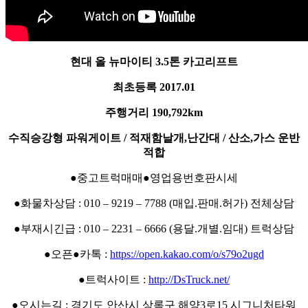
현대 올 뉴마이티 3.5톤 카고리프트
최초등록 2017.01
주행거리 190,792km
수직승강형 파워게이트 / 적재함날개,난간대 / 산소,가스 운반
적합
●중고트럭매매●영업용번호판시세
●화물차상담 : 010 – 9219 – 7788 (매입.판매.허가) 전체상담
●부재시긴급 : 010 – 2231 – 6666 (용달.개별.임대) 트럭상담
●오픈●카톡 :
https://open.kakao.com/o/s79o2ugd
●트럭사이트 :
http://DsTruck.net/
●오시는길 : 경기도 안산시 상록구 해양3로15 시그니처타워