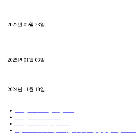
중고트럭매매 유튜브로 실버버튼? 디젤트럭이 해냈습니다 (감동 실화
2025년 05월 23일
1톤운송업 콜바리 4년동안 하시다가 1톤화물차+영업용넘버가격비교
젤트럭으로 정리!
2025년 01월 03일
윙바디 3.5톤트럭+화물개별넘버 동시계약손님, 지입정리 인터뷰
2024년 11월 18일
디젤트럭 카테고리
■디젤트럭■ 추천.매물
1168
■디젤트럭스토리
428
■디젤트럭■화물.정보
188
■중고트럭매매 ■중고화물차매매 ■영업용번호판시세 ■
중고트럭가격 ■소식 제공 알뜰정보
149