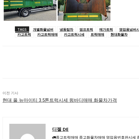
TAGS
개별화물넘버
냉동탑차
덤프트럭
메가트럭
영업용넘버
카고트럭
카고트럭매매
카고트럭시세
트럭매매
현대화물차
공유하다
이전 기사
현대 올 뉴마이티 3.5톤트럭시세 윙바디매매 화물차가격
디젤 DE
🚛중고트럭매매 중고화물차매매 영업용번호판시세 중고트럭가