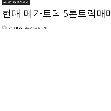
■디젤트럭■ 추천.매물
현대 메가트럭 5톤트럭매
By
디젤 DE
2025년 08월 14일
공유하다