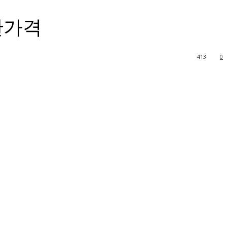
판가격
413
0