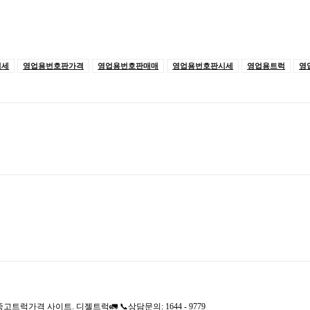
시세
영업용번호판가격
영업용번호판매매
영업용번호판시세
영업용트럭
영
격 사이트. 디젤트럭🚛 📞상담문의: 1644 - 9779