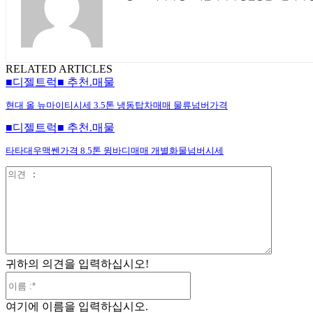
RELATED ARTICLES
■디젤트럭■ 추천.매물
현대 올 뉴마이티시세 3.5톤 냉동탑차매매 물류넘버가격
■디젤트럭■ 추천.매물
타타대우맥쎈가격 8.5톤 윙바디매매 개별화물넘버시세
의
견
:
귀하의 의견을 입력하십시오!
이
름
여기에 이름을 입력하십시오.
:*