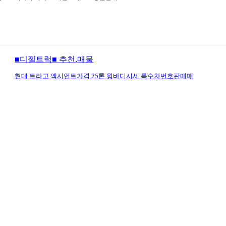
■디젤트럭■ 추천.매물
현대 트라고 엑시언트가격 25톤 윙바디시세 특수차번호판매매