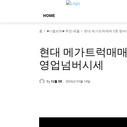
HOME
홈
■디젤트럭■ 추천.매물
현대 메가트럭매매 5톤 윙
■디젤트럭■ 추천.매물
현대 메가트럭매매
영업넘버시세
By
디젤 DE
2026년 05월 14일
공유하다