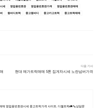
시세
영업용번호판
영업용번호판가격
영업용번호판매매
버
윙바디트럭
중고윙바디
중고카고트럭
중고트럭매매
다음 기사
권매
현대 메가트럭매매 5톤 집게차시세 노란넘버가격
매매 영업용번호판시세 중고트럭가격 사이트. 디젤트럭🚛 📞상담문