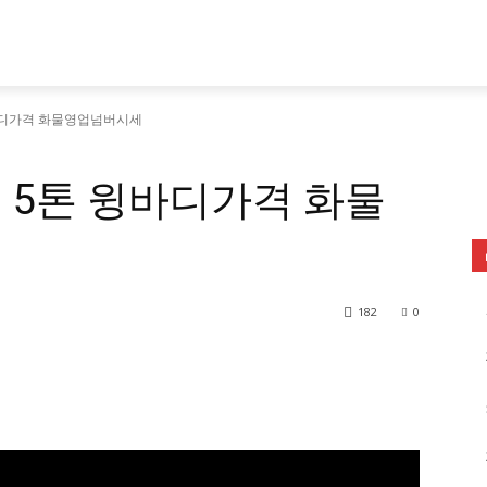
바디가격 화물영업넘버시세
 5톤 윙바디가격 화물
182
0