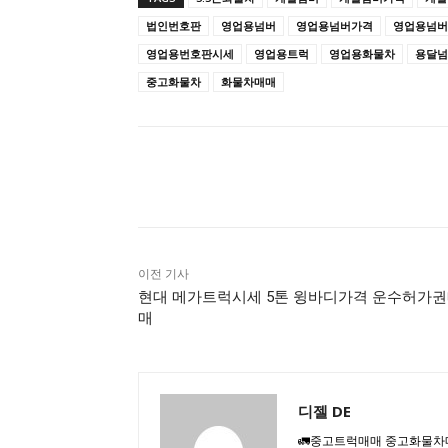
법인번호판
영업용넘버
영업용넘버가격
영업용넘버
영업용번호판시세
영업용트럭
영업용화물차
용달넘
중고화물차
화물차매매
공유하다
이전 기사
현대 메가트럭시세 5톤 윙바디가격 운수허가
매
디젤 DE
🚛중고트럭매매 중고화물차