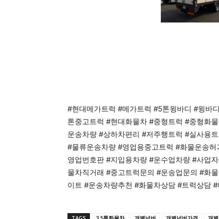
#현대메가트럭 #메가트럭 #5톤윙바디 #윙바디트
톤중고트럭 #현대화물차 #중형트럭 #중형화물
운송차량 #상하차편리 #저주행트럭 #실사용
#물류운송차량 #영업용중고트럭 #화물운송허
영업번호판 #지입용차량 #운수업차량 #사업자
물차직거래 #중고트럭문의 #운송업문의 #화물
이트 #운송차량추천 #화물차상담 #트럭상담 
TAGS
3.5톤화물차
개별넘버
개별넘버가격
개별