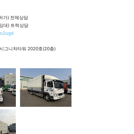
매.허가) 전체상담
별.임대) 트럭상담
9o2ugd
시그니처타워 2020호(20층)