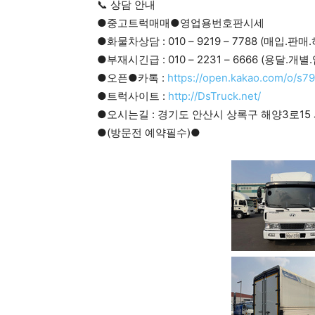
📞 상담 안내
●중고트럭매매●영업용번호판시세
●화물차상담 : 010 – 9219 – 7788 (매입.판
●부재시긴급 : 010 – 2231 – 6666 (용달.개
●오픈●카톡 :
https://open.kakao.com/o/s7
●트럭사이트 :
http://DsTruck.net/
●오시는길 : 경기도 안산시 상록구 해양3로15 
●(방문전 예약필수)●