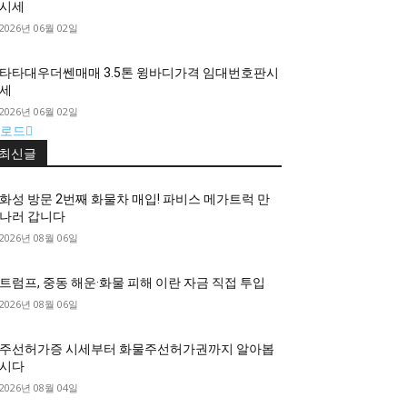
시세
2026년 06월 02일
타타대우더쎈매매 3.5톤 윙바디가격 임대번호판시
세
2026년 06월 02일
로드
최신글
화성 방문 2번째 화물차 매입! 파비스 메가트럭 만
나러 갑니다
2026년 08월 06일
트럼프, 중동 해운·화물 피해 이란 자금 직접 투입
2026년 08월 06일
주선허가증 시세부터 화물주선허가권까지 알아봅
시다
2026년 08월 04일