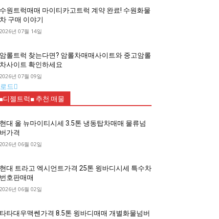
수원트럭매매 마이티카고트럭 계약 완료! 수원화물
차 구매 이야기
2026년 07월 14일
암롤트럭 찾는다면? 암롤차매매사이트와 중고암롤
차사이트 확인하세요
2026년 07월 09일
로드
■디젤트럭■ 추천.매물
현대 올 뉴마이티시세 3.5톤 냉동탑차매매 물류넘
버가격
2026년 06월 02일
현대 트라고 엑시언트가격 25톤 윙바디시세 특수차
번호판매매
2026년 06월 02일
타타대우맥쎈가격 8.5톤 윙바디매매 개별화물넘버