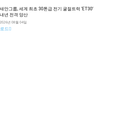
새안그룹, 세계 최초 30톤급 전기 굴절트럭 ‘ET30’
내년 전격 양산
2026년 08월 04일
로드