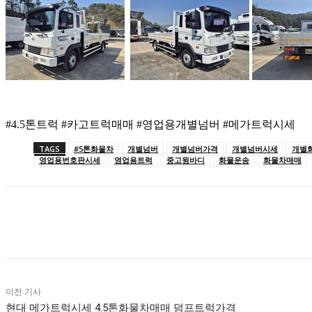
#4.5톤트럭 #카고트럭매매 #영업용개별넘버 #메가트럭시세
TAGS
#5톤화물차
개별넘버
개별넘버가격
개별넘버시세
개별
영업용번호판시세
영업용트럭
중고윙바디
화물운송
화물차매매
공유하다
이전 기사
현대 메가트럭시세 4.5톤화물차매매 덤프트럭가격