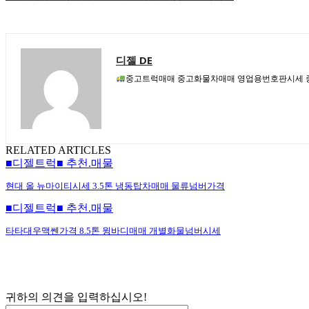
디젤 DE
중고트럭매매 중고화물차매매 영업용번호판시세 중
RELATED ARTICLES
■디젤트럭■ 추천.매물
현대 올 뉴마이티시세 3.5톤 냉동탑차매매 물류넘버가격
■디젤트럭■ 추천.매물
타타대우맥쎈가격 8.5톤 윙바디매매 개별화물넘버시세
귀하의 의견을 입력하십시오!