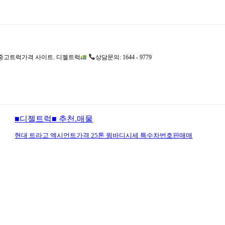
고트럭가격 사이트. 디젤트럭
상담문의: 1644 - 9779
■디젤트럭■ 추천.매물
현대 트라고 엑시언트가격 25톤 윙바디시세 특수차번호판매매