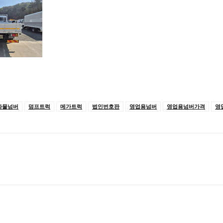
화물넘버
덤프트럭
메가트럭
법인번호판
영업용넘버
영업용넘버가격
영