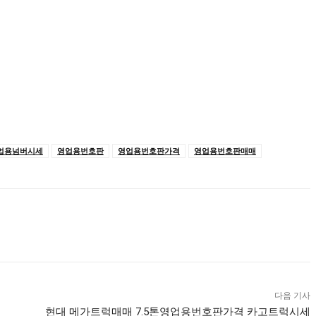
업용넘버시세
영업용번호판
영업용번호판가격
영업용번호판매매
다음 기사
현대 메가트럭매매 7.5톤영업용번호판가격 카고트럭시세