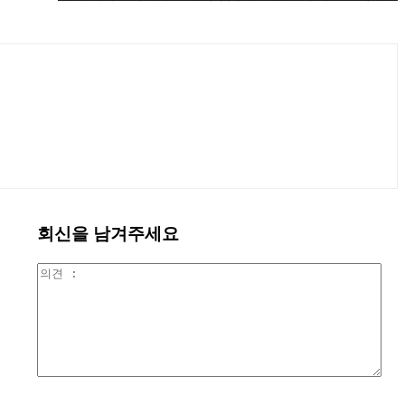
회신을 남겨주세요
의
견
: