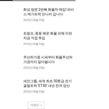
화성 방문 2번째 화물차 매입! 파비
스 메가트럭 만나러 갑니다
2026년 08월 06일
트럼프, 중동 해운·화물 피해 이란
자금 직접 투입
2026년 08월 06일
주선허가증 시세부터 화물주선허
가권까지 알아봅시다
2026년 08월 04일
새안그룹, 세계 최초 30톤급 전기
굴절트럭 ‘ET30’ 내년 전격 양산
2026년 08월 04일
더로드