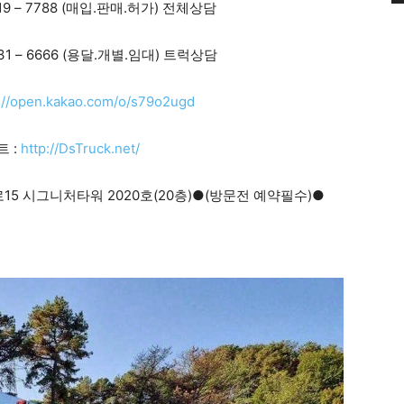
19 – 7788 (매입.판매.허가) 전체상담
31 – 6666 (용달.개별.임대) 트럭상담
://open.kakao.com/o/s79o2ugd
 :
http://DsTruck.net/
15 시그니처타워 2020호(20층)●(방문전 예약필수)●