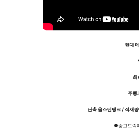
현대 
최초
주행거
단축 올스텐탱크 / 적재량 
●중고트럭