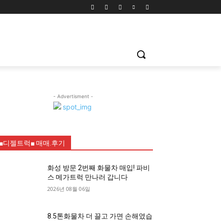
- Advertisment -
■디젤트럭■ 매매.후기
화성 방문 2번째 화물차 매입! 파비
스 메가트럭 만나러 갑니다
2026년 08월 06일
8.5톤화물차 더 끌고 가면 손해였습