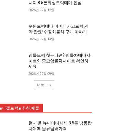
니다 8.5톤화성트럭매매 현실
2026년 07월 16일
수원트럭매매 마이티카고트럭 계
약 완료! 수원화물차 구매 이야기
2026년 07월 14일
암롤트럭 찾는다면? 암롤차매매사
이트와 중고암롤차사이트 확인하
세요
2026년 07월 09일
더로드
■디젤트럭■ 추천.매물
현대 올 뉴마이티시세 3.5톤 냉동탑
차매매 물류넘버가격