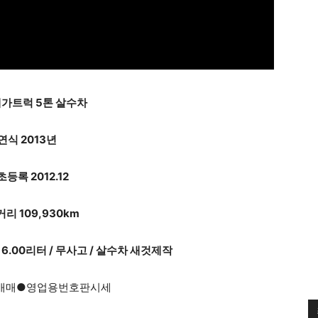
메가트럭 5톤 살수차
연식 2013년
등록 2012.12
리 109,930km
6.00리터 / 무사고 / 살수차 새것제작
매매●영업용번호판시세