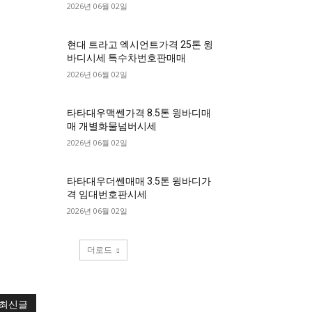
2026년 06월 02일
현대 트라고 엑시언트가격 25톤 윙
바디시세 특수차번호판매매
2026년 06월 02일
타타대우맥쎈가격 8.5톤 윙바디매
매 개별화물넘버시세
2026년 06월 02일
타타대우더쎈매매 3.5톤 윙바디가
격 임대번호판시세
2026년 06월 02일
더로드
최신글