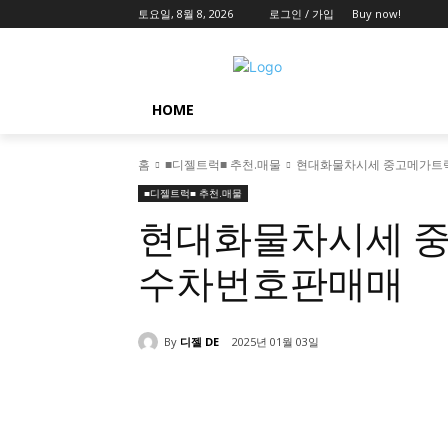
토요일, 8월 8, 2026
로그인 / 가입
Buy now!
HOME
홈
■디젤트럭■ 추천.매물
현대화물차시세 중고메가트럭
■디젤트럭■ 추천.매물
현대화물차시세 중
수차번호판매매
By
디젤 DE
2025년 01월 03일
공유하다