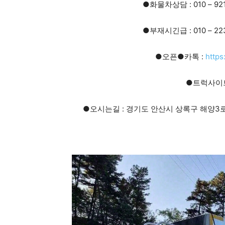
●화물차상담 : 010 – 92
●부재시긴급 : 010 – 22
●오픈●카톡 :
https
●트럭사이트
●오시는길 : 경기도 안산시 상록구 해양3로