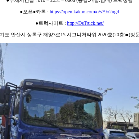
●부재시긴급 : 010 – 2231 – 6666 (용달.개별.임대) 트럭상담
●오픈●카톡 :
https://open.kakao.com/o/s79o2ugd
●트럭사이트 :
http://DsTruck.net/
경기도 안산시 상록구 해양3로15 시그니처타워 2020호(20층)●(방