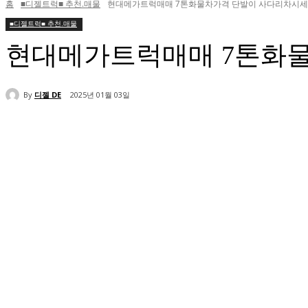
홈
■디젤트럭■ 추천.매물
현대메가트럭매매 7톤화물차가격 단발이 사다리차시세
■디젤트럭■ 추천.매물
현대메가트럭매매 7톤화
By
디젤 DE
2025년 01월 03일
공유하다