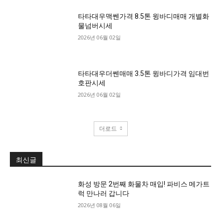
타타대우맥쎈가격 8.5톤 윙바디매매 개별화
물넘버시세
2026년 06월 02일
타타대우더쎈매매 3.5톤 윙바디가격 임대번
호판시세
2026년 06월 02일
더로드
최신글
화성 방문 2번째 화물차 매입! 파비스 메가트
럭 만나러 갑니다
2026년 08월 06일