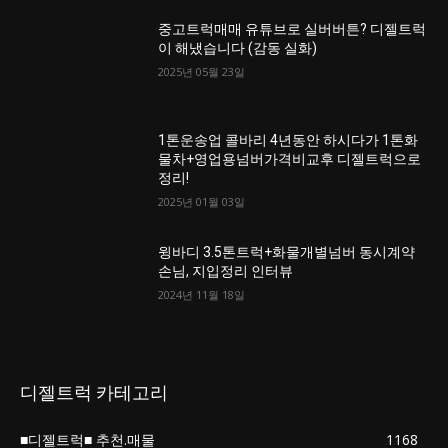
중고트럭매매 유튜브로 실버버튼? 디젤트럭
이 해냈습니다 (감동 실화)
2025년 05월 23일
1톤운송업 콜바리 4년동안 하시다가 1톤화
물차+영업용넘버가격비교후 디젤트럭으로
정리!
2025년 01월 03일
윙바디 3.5톤트럭+화물개별넘버 동시계약
손님, 지입정리 인터뷰
2024년 11월 18일
디젤트럭 카테고리
■디젤트럭■ 추천.매물
1168