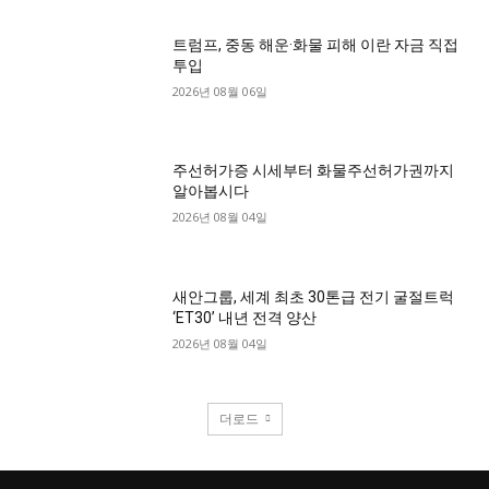
트럼프, 중동 해운·화물 피해 이란 자금 직접
투입
2026년 08월 06일
주선허가증 시세부터 화물주선허가권까지
알아봅시다
2026년 08월 04일
새안그룹, 세계 최초 30톤급 전기 굴절트럭
‘ET30’ 내년 전격 양산
2026년 08월 04일
더로드