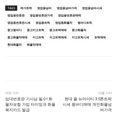
TAGS
메가트럭
영업용넘버
영업용넘버가격
영업용넘버시세
영업용번호판
영업용번호판가격
영업용번호판매매
영업용번호판시세
영업용트럭
영업용화물차
윙바디트럭
중고윙바디
중고카고트럭
중고트럭매매
중고화물차
중고화물차매매
카고트럭
카고트럭매매
카고트럭시세
트럭매매
현대화물차
화물차매매
이전 기사
다음 기사
임대번호판 기사님 필수! 화
현대 올 뉴마이티 3.5톤트럭
물차보험 가입 타이밍과 화물
시세 윙바디매매 개인화물넘
복지카드 발급
버가격