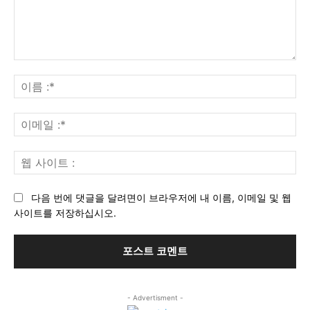
의
견
이
:
름
:*
이
메
일
웹
:*
사
이
다음 번에 댓글을 달려면이 브라우저에 내 이름, 이메일 및 웹
트
사이트를 저장하십시오.
:
- Advertisment -