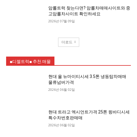
암롤트럭 찾는다면? 암롤차매매사이트와 중
고암롤차사이트 확인하세요
2026년 07월 09일
더로드
■디젤트럭■ 추천.매물
현대 올 뉴마이티시세 3.5톤 냉동탑차매매
물류넘버가격
2026년 06월 02일
현대 트라고 엑시언트가격 25톤 윙바디시세
특수차번호판매매
2026년 06월 02일