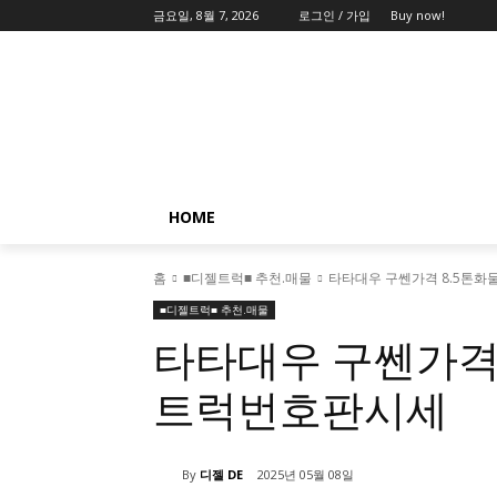
금요일, 8월 7, 2026
로그인 / 가입
Buy now!
HOME
홈
■디젤트럭■ 추천.매물
타타대우 구쎈가격 8.5톤
■디젤트럭■ 추천.매물
타타대우 구쎈가격
트럭번호판시세
By
디젤 DE
2025년 05월 08일