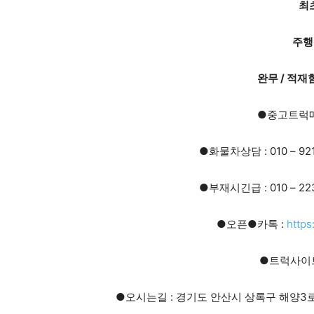
최초
주행
완무 / 적재함
●중고트럭
●화물차상담 : 010 – 92
●부재시긴급 : 010 – 22
●오픈●카톡 :
https
●트럭사이트
●오시는길 : 경기도 안산시 상록구 해양3로