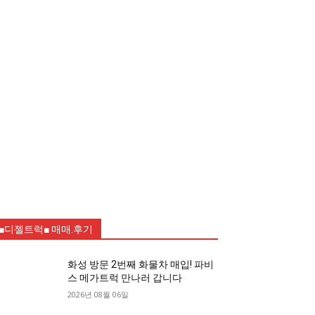
■디젤트럭■ 매매.후기
화성 방문 2번째 화물차 매입! 파비
스 메가트럭 만나러 갑니다
2026년 08월 06일