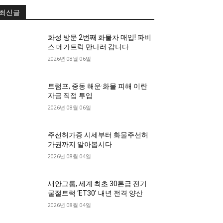
최신글
화성 방문 2번째 화물차 매입! 파비
스 메가트럭 만나러 갑니다
2026년 08월 06일
트럼프, 중동 해운·화물 피해 이란
자금 직접 투입
2026년 08월 06일
주선허가증 시세부터 화물주선허
가권까지 알아봅시다
2026년 08월 04일
새안그룹, 세계 최초 30톤급 전기
굴절트럭 ‘ET30’ 내년 전격 양산
2026년 08월 04일