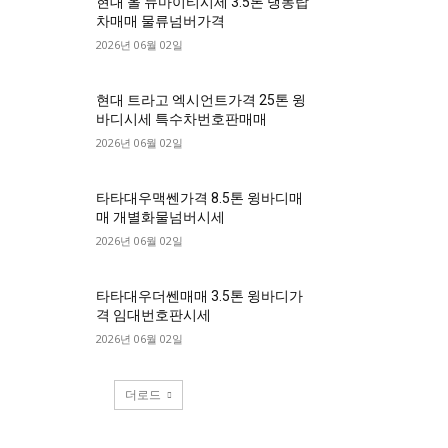
현대 올 뉴마이티시세 3.5톤 냉동탑
차매매 물류넘버가격
2026년 06월 02일
현대 트라고 엑시언트가격 25톤 윙
바디시세 특수차번호판매매
2026년 06월 02일
타타대우맥쎈가격 8.5톤 윙바디매
매 개별화물넘버시세
2026년 06월 02일
타타대우더쎈매매 3.5톤 윙바디가
격 임대번호판시세
2026년 06월 02일
더로드