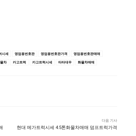
버시세
영업용번호판
영업용번호판가격
영업용번호판매매
물차
카고트럭
카고트럭시세
타타대우
화물차매매
다음 기사
매
현대 메가트럭시세 4.5톤화물차매매 덤프트럭가격