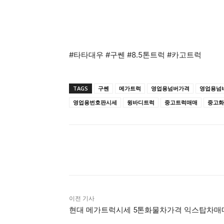
#타타대우 #구쎈 #8.5톤트럭 #카고트럭
TAGS
구쎈
메가트럭
영업용넘버가격
영업용넘
영업용번호판시세
윙바디트럭
중고트럭매매
중고화
공유하다
이전 기사
현대 메가트럭시세 5톤화물차가격 익스탑차매