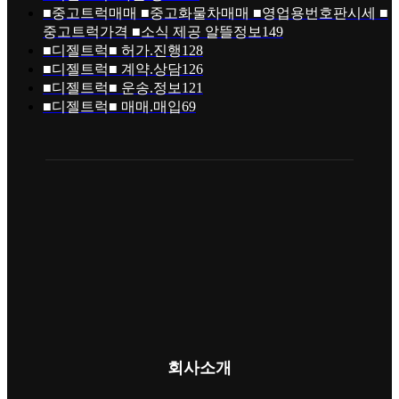
■중고트럭매매 ■중고화물차매매 ■영업용번호판시세 ■
중고트럭가격 ■소식 제공 알뜰정보
149
■디젤트럭■ 허가.진행
128
■디젤트럭■ 계약.상담
126
■디젤트럭■ 운송.정보
121
■디젤트럭■ 매매.매입
69
회사소개