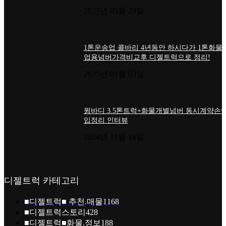
2025년 05월 23일
1톤운송업 콜바리 4년동안 하시다가 1톤화물
업용넘버가격비교후 디젤트럭으로 정리!
2025년 01월 03일
윙바디 3.5톤트럭+화물개별넘버 동시계약손님
입정리 인터뷰
2024년 11월 18일
디젤트럭 카테고리
■디젤트럭■ 추천.매물
1168
■디젤트럭스토리
428
■디젤트럭■화물.정보
188