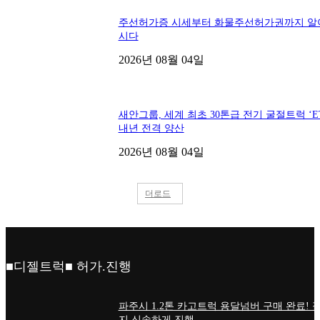
주선허가증 시세부터 화물주선허가권까지 알
시다
2026년 08월 04일
새안그룹, 세계 최초 30톤급 전기 굴절트럭 ‘ET
내년 전격 양산
2026년 08월 04일
더로드
■디젤트럭■ 허가.진행
파주시 1.2톤 카고트럭 용달넘버 구매 완료! 
지 신속하게 진행