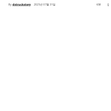
By
dstruckstory
2025년 07월 31일
658
0