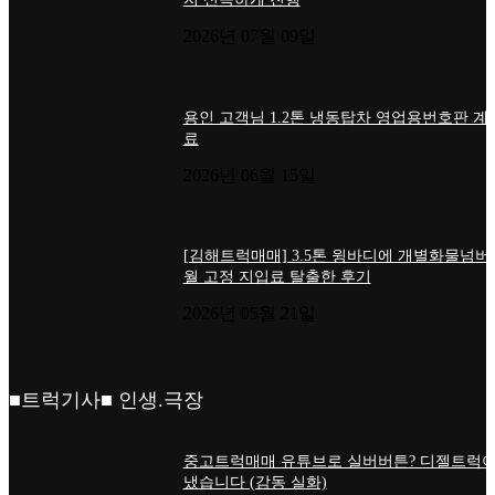
2026년 07월 09일
용인 고객님 1.2톤 냉동탑차 영업용번호판 계
료
2026년 06월 15일
[김해트럭매매] 3.5톤 윙바디에 개별화물넘버
월 고정 지입료 탈출한 후기
2026년 05월 21일
■트럭기사■ 인생.극장
중고트럭매매 유튜브로 실버버튼? 디젤트럭이
냈습니다 (감동 실화)