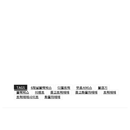
TAGS
6채널블랙박스
디젤트럭
무료서비스
불경기
블랙박스
이벤트
중고트럭매매
중고화물차매매
트럭매매
트럭매매사이트
화물차매매