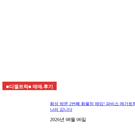
■디젤트럭■ 매매.후기
화성 방문 2번째 화물차 매입! 파비스 메가트
나러 갑니다
2026년 08월 06일