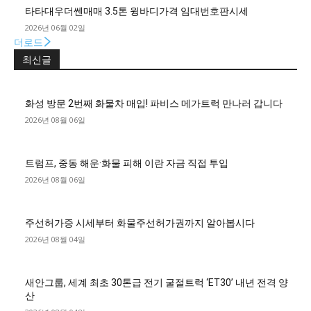
타타대우더쎈매매 3.5톤 윙바디가격 임대번호판시세
2026년 06월 02일
더로드
최신글
화성 방문 2번째 화물차 매입! 파비스 메가트럭 만나러 갑니다
2026년 08월 06일
트럼프, 중동 해운·화물 피해 이란 자금 직접 투입
2026년 08월 06일
주선허가증 시세부터 화물주선허가권까지 알아봅시다
2026년 08월 04일
새안그룹, 세계 최초 30톤급 전기 굴절트럭 ‘ET30’ 내년 전격 양
산