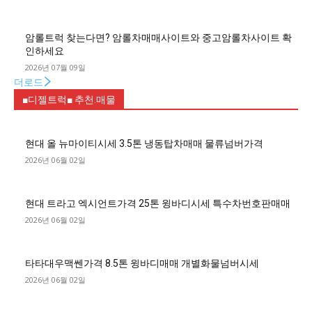
암롤트럭 찾는다면? 암롤차매매사이트와 중고암롤차사이트 확
인하세요
2026년 07월 09일
더로드
■디젤트럭■ 추천.매물
현대 올 뉴마이티시세 3.5톤 냉동탑차매매 물류넘버가격
2026년 06월 02일
현대 트라고 엑시언트가격 25톤 윙바디시세 특수차번호판매매
2026년 06월 02일
타타대우맥쎈가격 8.5톤 윙바디매매 개별화물넘버시세
2026년 06월 02일