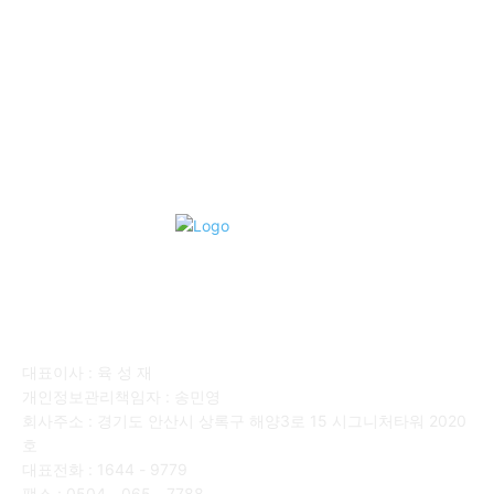
■디젤트럭■ 허가.진행
128
■디젤트럭■ 계약.상담
126
■디젤트럭■ 운송.정보
121
■디젤트럭■ 매매.매입
69
회사소개
대표이사 : 육 성 재
개인정보관리책임자 : 송민영
회사주소 : 경기도 안산시 상록구 해양3로 15 시그니처타워 2020
호
대표전화 : 1644 - 9779
팩스 : 0504 - 065 - 7788