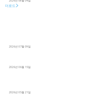
2026년 08월 04일
더로드
■디젤트럭■ 허가.진행
파주시 1.2톤 카고트럭 용달넘버 구매 완료! 접수까지 신속하게
진행
2026년 07월 09일
용인 고객님 1.2톤 냉동탑차 영업용번호판 계약 완료
2026년 06월 15일
[김해트럭매매] 3.5톤 윙바디에 개별화물넘버 달고 월 고정 지입
료 탈출한 후기
2026년 05월 21일
■트럭기사■ 인생.극장