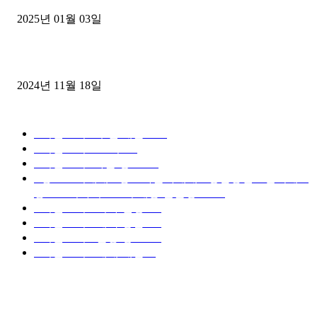
2025년 01월 03일
윙바디 3.5톤트럭+화물개별넘버 동시계약손님, 지입정리 인터뷰
2024년 11월 18일
디젤트럭 카테고리
■디젤트럭■ 추천.매물
1168
■디젤트럭스토리
428
■디젤트럭■화물.정보
188
■중고트럭매매 ■중고화물차매매 ■영업용번호판시세 ■
중고트럭가격 ■소식 제공 알뜰정보
149
■디젤트럭■ 허가.진행
128
■디젤트럭■ 계약.상담
126
■디젤트럭■ 운송.정보
121
■디젤트럭■ 매매.매입
69