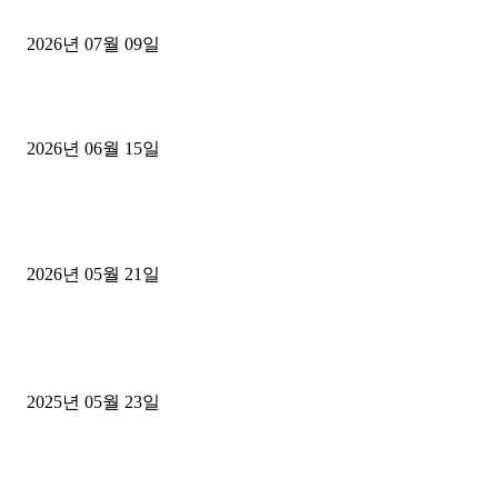
파주시 1.2톤 카고트럭 용달넘버 구매 완료! 접수까지 신속하게 진행
2026년 07월 09일
용인 고객님 1.2톤 냉동탑차 영업용번호판 계약 완료
2026년 06월 15일
[김해트럭매매] 3.5톤 윙바디에 개별화물넘버 달고 월 고정 지입료 
후기
2026년 05월 21일
■트럭기사■ 인생.극장
중고트럭매매 유튜브로 실버버튼? 디젤트럭이 해냈습니다 (감동 실화
2025년 05월 23일
1톤운송업 콜바리 4년동안 하시다가 1톤화물차+영업용넘버가격비교
젤트럭으로 정리!