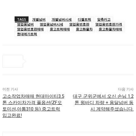
TAGS
개별넘버
개별넘버시세
디젤트럭
앞축카고
영업용넘버
영업용넘버시세
영업용번호판
영업용번호판가격
영업용번호판매매
중고트럭매매
중고화물차
중고화물차매매
현대메가트럭
이전 기사
다음 기사
고소작업차매매 현대마이티3.5
대구 군위군에서 오신 손님 1.2
톤 스카이차가격 풀옵션(ZF오
톤 윙바디 차량 + 용달넘버 동
토미션,아톰310 등) 중고트럭
시 계약해주셨습니다.
입고완료!