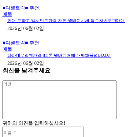
■디젤트럭■ 추천.
매물
현대 트라고 엑시언트가격 25톤 윙바디시세 특수차번호판매매
2026년 06월 02일
■디젤트럭■ 추천.
매물
타타대우맥쎈가격 8.5톤 윙바디매매 개별화물넘버시세
2026년 06월 02일
회신을 남겨주세요
의
견
:
귀하의 의견을 입력하십시오!
이
름