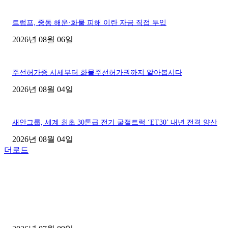
트럼프, 중동 해운·화물 피해 이란 자금 직접 투입
2026년 08월 06일
주선허가증 시세부터 화물주선허가권까지 알아봅시다
2026년 08월 04일
새안그룹, 세계 최초 30톤급 전기 굴절트럭 ‘ET30’ 내년 전격 양산
2026년 08월 04일
더로드
■디젤트럭■ 허가.진행
파주시 1.2톤 카고트럭 용달넘버 구매 완료! 접수까지 신속하게 진행