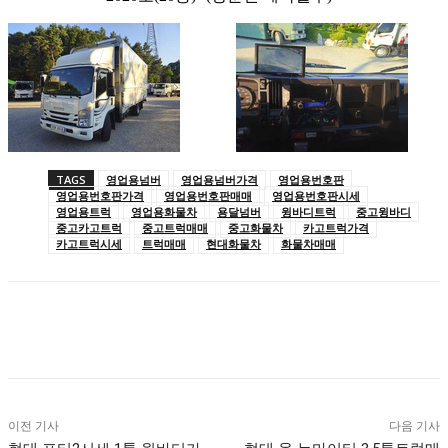
TAGS
영업용넘버
영업용넘버가격
영업용번호판
영업용번호판가격
영업용번호판매매
영업용번호판시세
영업용트럭
영업용화물차
용달넘버
윙바디트럭
중고윙바디
중고카고트럭
중고트럭매매
중고화물차
카고트럭가격
카고트럭시세
트럭매매
현대화물차
화물차매매
이전 기사
다음 기사