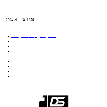
윙바디 3.5톤트럭+화물개별넘버 동시계약손님, 지입정리 인터뷰
2024년 11월 18일
디젤트럭 카테고리
■디젤트럭■ 추천.매물
1168
■디젤트럭스토리
428
■디젤트럭■화물.정보
188
■중고트럭매매 ■중고화물차매매 ■영업용번호판시세 ■
중고트럭가격 ■소식 제공 알뜰정보
149
■디젤트럭■ 허가.진행
128
■디젤트럭■ 계약.상담
126
■디젤트럭■ 운송.정보
121
■디젤트럭■ 매매.매입
69