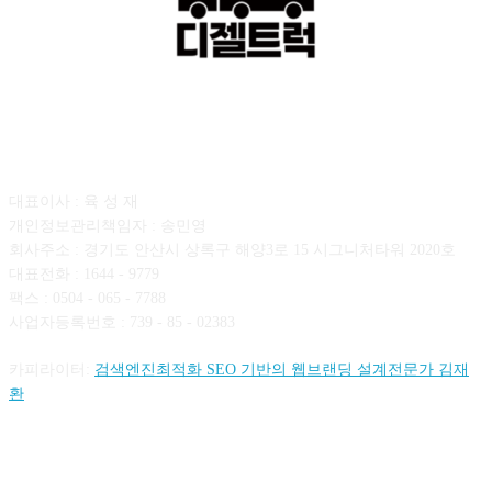
회사소개
대표이사 : 육 성 재
개인정보관리책임자 : 송민영
회사주소 : 경기도 안산시 상록구 해양3로 15 시그니처타워 2020호
대표전화 : 1644 - 9779
팩스 : 0504 - 065 - 7788
사업자등록번호 : 739 - 85 - 02383
카피라이터:
검색엔진최적화 SEO 기반의 웹브랜딩 설계전문가 김재
환
FOLLOW US