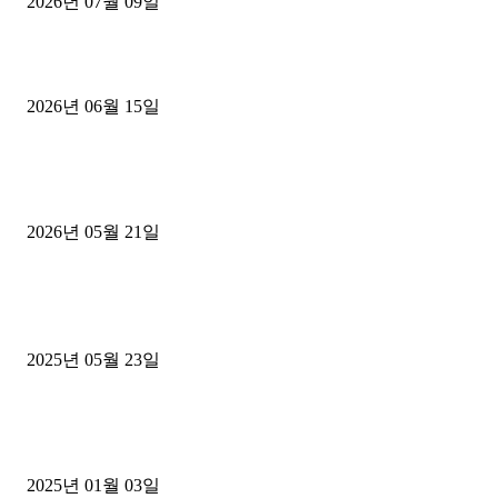
2026년 07월 09일
용인 고객님 1.2톤 냉동탑차 영업용번호판 계약 완료
2026년 06월 15일
[김해트럭매매] 3.5톤 윙바디에 개별화물넘버 달고 월 고정 지입료 
후기
2026년 05월 21일
■트럭기사■ 인생.극장
중고트럭매매 유튜브로 실버버튼? 디젤트럭이 해냈습니다 (감동 실화
2025년 05월 23일
1톤운송업 콜바리 4년동안 하시다가 1톤화물차+영업용넘버가격비교
젤트럭으로 정리!
2025년 01월 03일