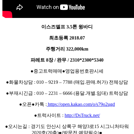
이스즈엘프 3.5톤 윙바디
최초등록 2018.07
주행거리 322,000km
파레트 8장 / 완무 / 2310*2300*5340
●중고트럭매매●영업용번호판시세
●화물차상담 : 010 – 9219 – 7788 (매입.판매.허가) 전체상담
●부재시긴급 : 010 – 2231 – 6666 (용달.개별.임대) 트럭상담
●오픈●카톡 :
https://open.kakao.com/o/s79o2ugd
●트럭사이트 :
http://DsTruck.net/
●오시는길 : 경기도 안산시 상록구 해양3로15 시그니처타워
2020호(20층)●(방문전 예약필수)●