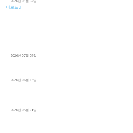
2026년 08월 04일
더로드
■디젤트럭■ 허가.진행
파주시 1.2톤 카고트럭 용달넘버 구매 완료! 접수까지 신속하게
진행
2026년 07월 09일
용인 고객님 1.2톤 냉동탑차 영업용번호판 계약 완료
2026년 06월 15일
[김해트럭매매] 3.5톤 윙바디에 개별화물넘버 달고 월 고정 지입
료 탈출한 후기
2026년 05월 21일
■트럭기사■ 인생.극장