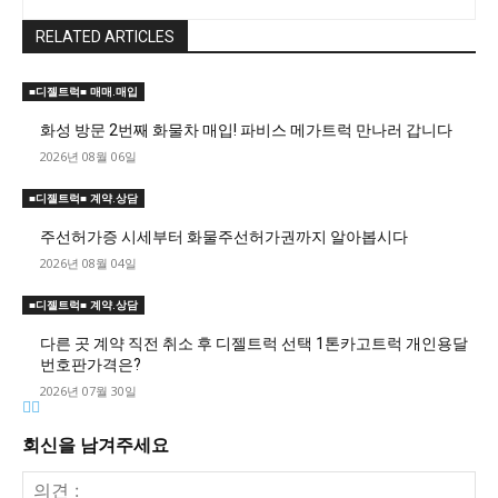
RELATED ARTICLES
■디젤트럭■ 매매.매입
화성 방문 2번째 화물차 매입! 파비스 메가트럭 만나러 갑니다
2026년 08월 06일
■디젤트럭■ 계약.상담
주선허가증 시세부터 화물주선허가권까지 알아봅시다
2026년 08월 04일
■디젤트럭■ 계약.상담
다른 곳 계약 직전 취소 후 디젤트럭 선택 1톤카고트럭 개인용달
번호판가격은?
2026년 07월 30일
회신을 남겨주세요