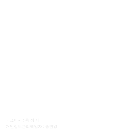
■디젤트럭■ 허가.진행
128
■디젤트럭■ 계약.상담
126
■디젤트럭■ 운송.정보
121
■디젤트럭■ 매매.매입
69
회사소개
대표이사 : 육 성 재
개인정보관리책임자 : 송민영