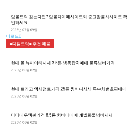
암롤트럭 찾는다면? 암롤차매매사이트와 중고암롤차사이트 확
인하세요
2026년 07월 09일
더로드
■디젤트럭■ 추천.매물
현대 올 뉴마이티시세 3.5톤 냉동탑차매매 물류넘버가격
2026년 06월 02일
현대 트라고 엑시언트가격 25톤 윙바디시세 특수차번호판매매
2026년 06월 02일
타타대우맥쎈가격 8.5톤 윙바디매매 개별화물넘버시세
2026년 06월 02일