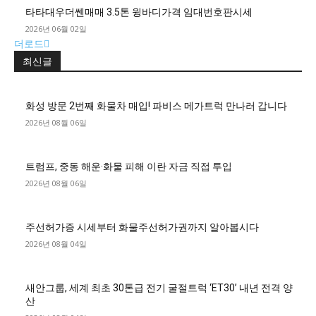
타타대우더쎈매매 3.5톤 윙바디가격 임대번호판시세
2026년 06월 02일
더로드
최신글
화성 방문 2번째 화물차 매입! 파비스 메가트럭 만나러 갑니다
2026년 08월 06일
트럼프, 중동 해운·화물 피해 이란 자금 직접 투입
2026년 08월 06일
주선허가증 시세부터 화물주선허가권까지 알아봅시다
2026년 08월 04일
새안그룹, 세계 최초 30톤급 전기 굴절트럭 ‘ET30’ 내년 전격 양
산