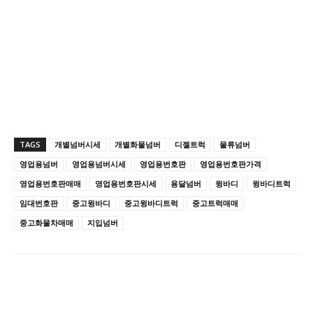
TAGS
개별넘버시세
개별화물넘버
디젤트럭
물류넘버
영업용넘버
영업용넘버시세
영업용번호판
영업용번호판가격
영업용번호판매매
영업용번호판시세
용달넘버
윙바디
윙바디트럭
임대번호판
중고윙바디
중고윙바디트럭
중고트럭매매
중고화물차매매
지입넘버