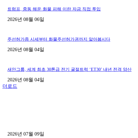
트럼프, 중동 해운·화물 피해 이란 자금 직접 투입
2026년 08월 06일
주선허가증 시세부터 화물주선허가권까지 알아봅시다
2026년 08월 04일
새안그룹, 세계 최초 30톤급 전기 굴절트럭 ‘ET30’ 내년 전격 양산
2026년 08월 04일
더로드
■디젤트럭■ 허가.진행
파주시 1.2톤 카고트럭 용달넘버 구매 완료! 접수까지 신속하게 진행
2026년 07월 09일