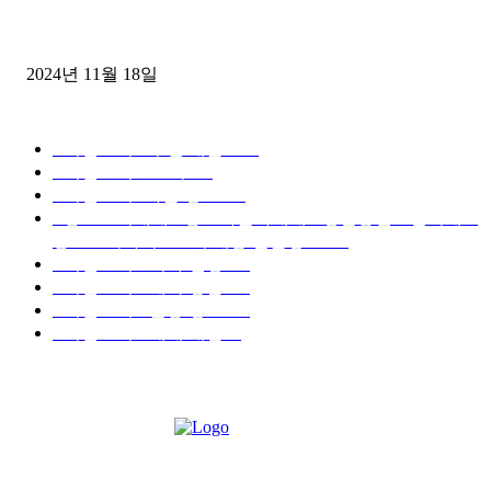
윙바디 3.5톤트럭+화물개별넘버 동시계약손님, 지입정리 인터뷰
2024년 11월 18일
디젤트럭 카테고리
■디젤트럭■ 추천.매물
1168
■디젤트럭스토리
428
■디젤트럭■화물.정보
188
■중고트럭매매 ■중고화물차매매 ■영업용번호판시세 ■
중고트럭가격 ■소식 제공 알뜰정보
149
■디젤트럭■ 허가.진행
128
■디젤트럭■ 계약.상담
126
■디젤트럭■ 운송.정보
121
■디젤트럭■ 매매.매입
69