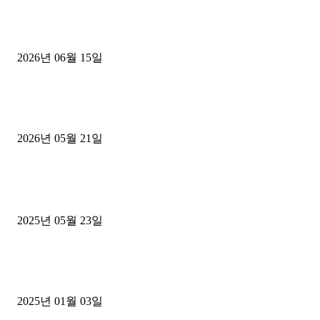
용인 고객님 1.2톤 냉동탑차 영업용번호판 계약 완료
2026년 06월 15일
[김해트럭매매] 3.5톤 윙바디에 개별화물넘버 달고 월 고정 지입료 
후기
2026년 05월 21일
■트럭기사■ 인생.극장
중고트럭매매 유튜브로 실버버튼? 디젤트럭이 해냈습니다 (감동 실화
2025년 05월 23일
1톤운송업 콜바리 4년동안 하시다가 1톤화물차+영업용넘버가격비교
젤트럭으로 정리!
2025년 01월 03일