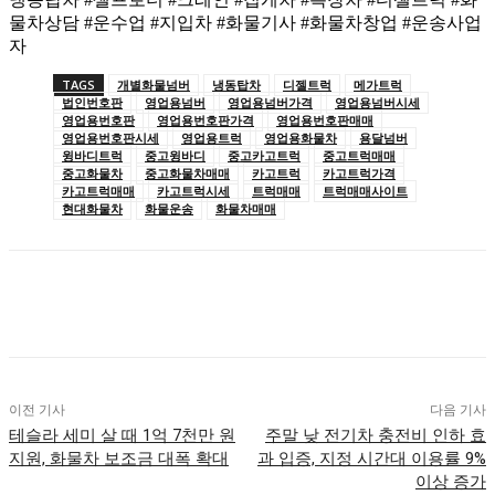
물차상담 #운수업 #지입차 #화물기사 #화물차창업 #운송사업
자
TAGS
개별화물넘버
냉동탑차
디젤트럭
메가트럭
법인번호판
영업용넘버
영업용넘버가격
영업용넘버시세
영업용번호판
영업용번호판가격
영업용번호판매매
영업용번호판시세
영업용트럭
영업용화물차
용달넘버
윙바디트럭
중고윙바디
중고카고트럭
중고트럭매매
중고화물차
중고화물차매매
카고트럭
카고트럭가격
카고트럭매매
카고트럭시세
트럭매매
트럭매매사이트
현대화물차
화물운송
화물차매매
이전 기사
다음 기사
테슬라 세미 살 때 1억 7천만 원
주말 낮 전기차 충전비 인하 효
지원, 화물차 보조금 대폭 확대
과 입증, 지정 시간대 이용률 9%
이상 증가