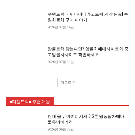
수원트럭매매 마이티카고트럭 계약 완료! 수
원화물차 구매 이야기
2026년 07월 14일
암롤트럭 찾는다면? 암롤차매매사이트와 중
고암롤차사이트 확인하세요
2026년 07월 09일
더로드
■디젤트럭■ 추천.매물
현대 올 뉴마이티시세 3.5톤 냉동탑차매매
물류넘버가격
2026년 06월 02일