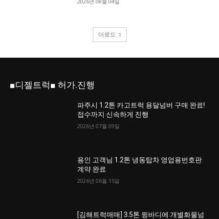
2026년 08월 04일
더로드
■디젤트럭■ 허가.진행
파주시 1.2톤 카고트럭 용달넘버 구매 완료!
접수까지 신속하게 진행
2026년 07월 09일
용인 고객님 1.2톤 냉동탑차 영업용번호판
계약 완료
2026년 06월 15일
[김해트럭매매] 3.5톤 윙바디에 개별화물넘