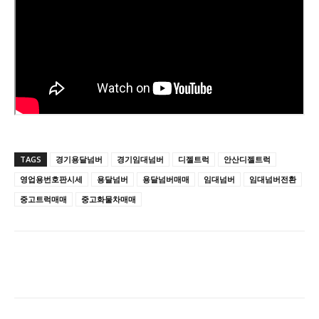
TAGS
경기용달넘버
경기임대넘버
디젤트럭
안산디젤트럭
영업용번호판시세
용달넘버
용달넘버매매
임대넘버
임대넘버전환
중고트럭매매
중고화물차매매