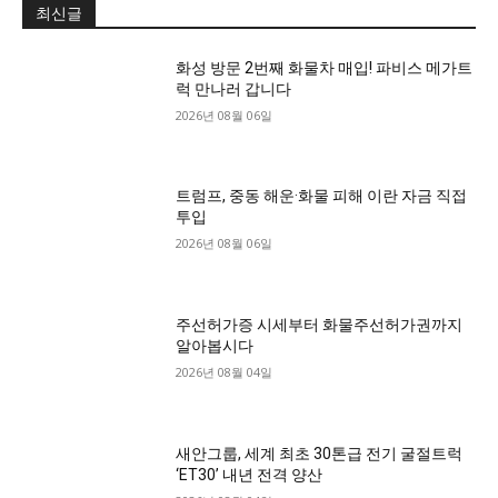
최신글
화성 방문 2번째 화물차 매입! 파비스 메가트
럭 만나러 갑니다
2026년 08월 06일
트럼프, 중동 해운·화물 피해 이란 자금 직접
투입
2026년 08월 06일
주선허가증 시세부터 화물주선허가권까지
알아봅시다
2026년 08월 04일
새안그룹, 세계 최초 30톤급 전기 굴절트럭
‘ET30’ 내년 전격 양산