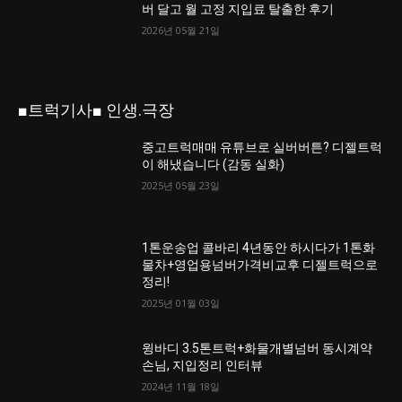
버 달고 월 고정 지입료 탈출한 후기
2026년 05월 21일
■트럭기사■ 인생.극장
중고트럭매매 유튜브로 실버버튼? 디젤트럭
이 해냈습니다 (감동 실화)
2025년 05월 23일
1톤운송업 콜바리 4년동안 하시다가 1톤화
물차+영업용넘버가격비교후 디젤트럭으로
정리!
2025년 01월 03일
윙바디 3.5톤트럭+화물개별넘버 동시계약
손님, 지입정리 인터뷰
2024년 11월 18일