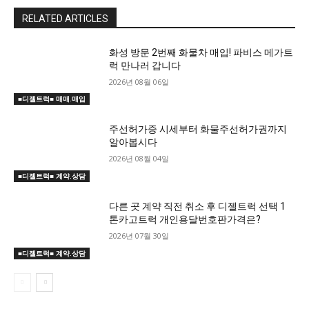
RELATED ARTICLES
화성 방문 2번째 화물차 매입! 파비스 메가트
럭 만나러 갑니다
2026년 08월 06일
■디젤트럭■ 매매.매입
주선허가증 시세부터 화물주선허가권까지
알아봅시다
2026년 08월 04일
■디젤트럭■ 계약.상담
다른 곳 계약 직전 취소 후 디젤트럭 선택 1
톤카고트럭 개인용달번호판가격은?
2026년 07월 30일
■디젤트럭■ 계약.상담